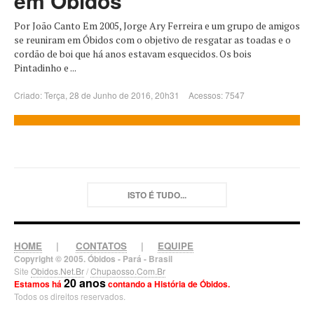
em Óbidos
Por João Canto Em 2005, Jorge Ary Ferreira e um grupo de amigos
se reuniram em Óbidos com o objetivo de resgatar as toadas e o
cordão de boi que há anos estavam esquecidos. Os bois
Pintadinho e ...
Criado: Terça, 28 de Junho de 2016, 20h31
Acessos: 7547
ISTO É TUDO...
HOME
|
CONTATOS
|
EQUIPE
Copyright © 2005. Óbidos - Pará - Brasil
Site
Obidos.Net.Br
/
Chupaosso.Com.Br
20 anos
Estamos há
contando a História de Óbidos.
Todos os direitos reservados.