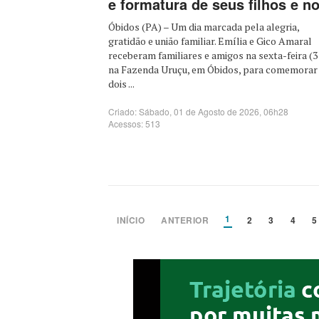
e formatura de seus filhos e n
Óbidos (PA) – Um dia marcada pela alegria,
gratidão e união familiar. Emília e Gico Amaral
receberam familiares e amigos na sexta-feira (3
na Fazenda Uruçu, em Óbidos, para comemorar
dois ...
Criado: Sábado, 01 de Agosto de 2026, 06h28
Acessos: 513
1
INÍCIO
ANTERIOR
2
3
4
5