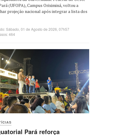
Pará (UFOPA), Campus Oriximiná, voltou a
har projeção nacional após integrar a lista dos
ado: Sábado, 01 de Agosto de 2026, 07h57
ssos: 464
ÍCIAS
uatorial Pará reforça