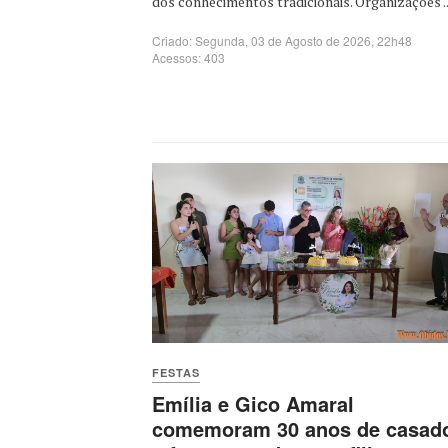
dos conhecimentos tradicionais. Organizações ..
Criado: Segunda, 03 de Agosto de 2026, 22h48
Acessos: 403
FESTAS
Emília e Gico Amaral
comemoram 30 anos de casad