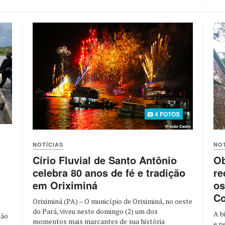
4 FOTOS
NOTÍCIAS
NOT
Círio Fluvial de Santo Antônio
Ob
celebra 80 anos de fé e tradição
re
em Oriximiná
os
Co
Oriximiná (PA) – O município de Oriximiná, no oeste
do Pará, viveu neste domingo (2) um dos
A b
ção
momentos mais marcantes de sua história
e p