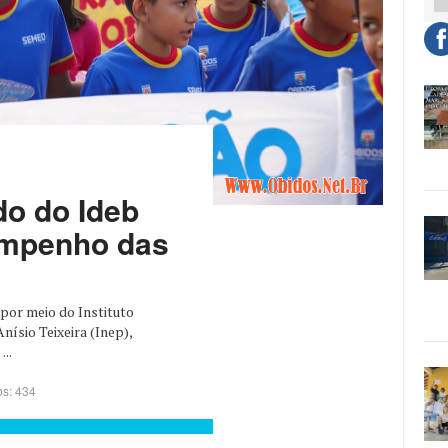
do do Ideb
empenho das
por meio do Instituto
ísio Teixeira (Inep),
...
s: 434