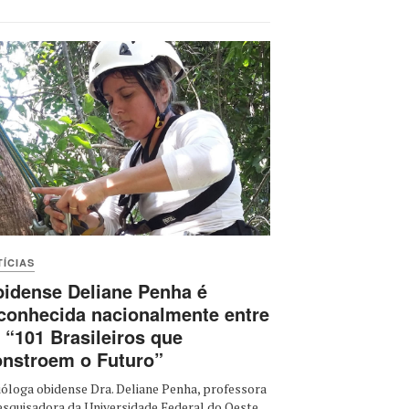
ÍCIAS
idense Deliane Penha é
conhecida nacionalmente entre
 “101 Brasileiros que
nstroem o Futuro”
ióloga obidense Dra. Deliane Penha, professora
esquisadora da Universidade Federal do Oeste