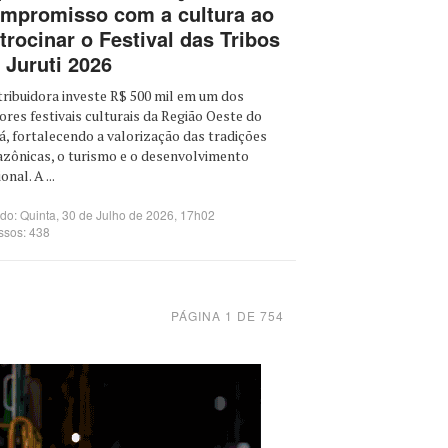
mpromisso com a cultura ao
trocinar o Festival das Tribos
 Juruti 2026
tribuidora investe R$ 500 mil em um dos
ores festivais culturais da Região Oeste do
á, fortalecendo a valorização das tradições
zônicas, o turismo e o desenvolvimento
onal. A ...
do: Quinta, 30 de Julho de 2026, 17h02
ssos: 438
PÁGINA 1 DE 754