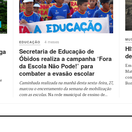
MU
4 meses
EDUCAÇÃO
HI
Secretaria de Educação de
ga
de
Óbidos realiza a campanha ‘Fora
da Escola Não Pode!’ para
Em 
Mat
combater a evasão escolar
con
ue
Caminhada realizada na manhã desta sexta-feira, 27,
Bom
marcou o encerramento da semana de mobilização
com as escolas.
Na rede municipal de ensino de...