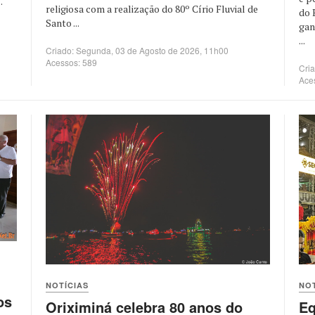
.
religiosa com a realização do 80º Círio Fluvial de
do 
Santo ...
gan
...
Criado: Segunda, 03 de Agosto de 2026, 11h00
Acessos: 589
Cri
Ace
NOT
NOTÍCIAS
os
Eq
Oriximiná celebra 80 anos do