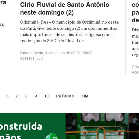
ora
co
Círio Fluvial de Santo Antônio
pa
neste domingo (2)
de
Oriximiná (PA) – O município de Oriximiná, no oeste
1),
do Pará, vive neste domingo (2) um dos momentos
Dis
mais importantes de sua história religiosa com a
mai
realização do 80º Círio Fluvial de ...
Par
ama
Criado: Sexta, 31 de Julho de 2026, 08h28
regi
Acessos: 503
Cria
Ace
6
7
8
9
10
PRÓXIMO
FIM