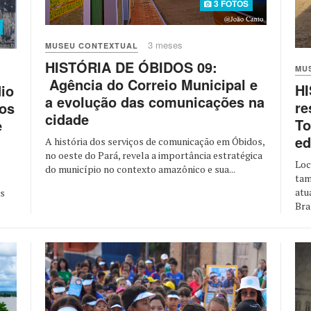
3 FOTOS
3 meses
MUSEU CONTEXTUAL
HISTÓRIA DE ÓBIDOS 09:
MU
Agência do Correio Municipal e
HI
io
a evolução das comunicações na
re
los
cidade
To
e
ed
A história dos serviços de comunicação em Óbidos,
no oeste do Pará, revela a importância estratégica
Loc
do município no contexto amazônico e sua...
tam
atu
es
Bra