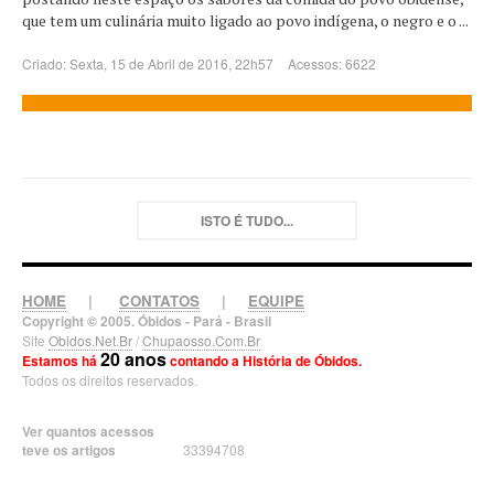
que tem um culinária muito ligado ao povo indígena, o negro e o ...
Criado: Sexta, 15 de Abril de 2016, 22h57
Acessos: 6622
ISTO É TUDO...
HOME
|
CONTATOS
|
EQUIPE
Copyright © 2005. Óbidos - Pará - Brasil
Site
Obidos.Net.Br
/
Chupaosso.Com.Br
20 anos
Estamos há
contando a História de Óbidos.
Todos os direitos reservados.
Ver quantos acessos
teve os artigos
33394708