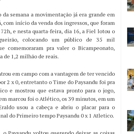
io da semana a movimentação já era grande em
, com início da venda dos ingressos, que foram
2h, e nesta quarta-feira, dia 16, a Fiel lotou o
gueirão, colocando um público de 35 mil
que comemoraram pra valer o Bicampeonato,
 de 1,2 milhão de reais.
ntrou em campo com a vantagem de ter vencido
por 2 x 0, entretanto o Time do Paysandu foi pra
ico e mostrou que estava pronto para o jogo,
em marcou foi o Atlético, os 39 minutos, em um
Eraldo usou a cabeça e abriu o placar para o
inal do Primeiro tempo Paysandu 0 x 1 Atletico.
l, o Paysandu voltou querendo deixar as coisas