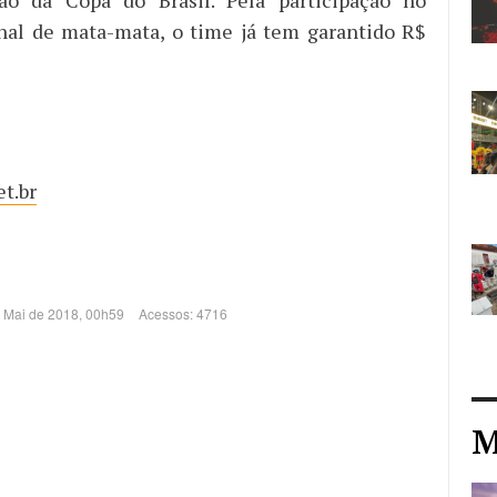
nal de mata-mata, o time já tem garantido R$
t.br
e Mai de 2018, 00h59
Acessos: 4716
M