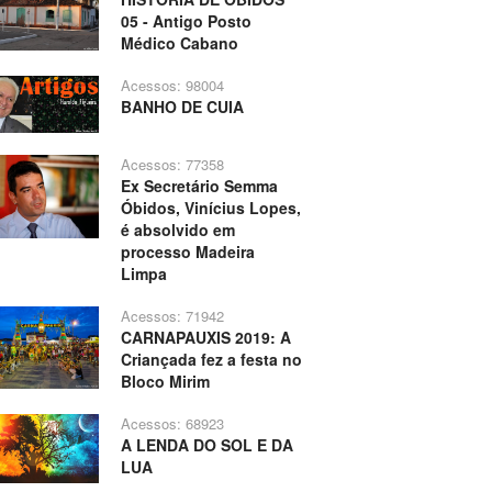
05 - Antigo Posto
Médico Cabano
Acessos: 98004
BANHO DE CUIA
Acessos: 77358
Ex Secretário Semma
Óbidos, Vinícius Lopes,
é absolvido em
processo Madeira
Limpa
Acessos: 71942
CARNAPAUXIS 2019: A
Criançada fez a festa no
Bloco Mirim
Acessos: 68923
A LENDA DO SOL E DA
LUA