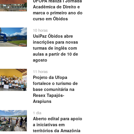
UFOPA realiza I Jornada
Acadêmica de Direito e
marca o primeiro ano do
curso em Óbidos
10 horas
UsiPaz Óbidos abre
inscrições para novas
turmas de inglês com
aulas a partir de 10 de
agosto
11 horas
Projeto da Ufopa
fortalece o turismo de
base comunitária na
Resex Tapajós-
Arapiuns
1 dia
Aberto edital para apoio
a iniciativas em
territórios da Amazônia