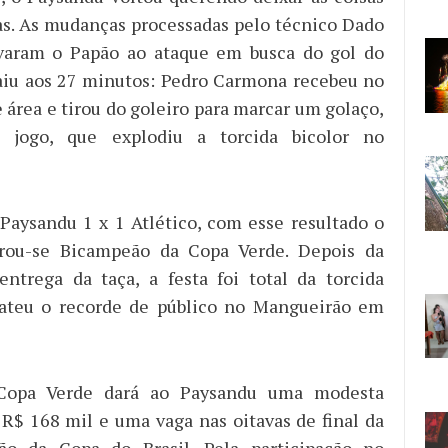
as. As mudanças processadas pelo técnico Dado
evaram o Papão ao ataque em busca do gol do
 saiu aos 27 minutos: Pedro Carmona recebeu no
 área e tirou do goleiro para marcar um golaço,
 jogo, que explodiu a torcida bicolor no
 Paysandu 1 x 1 Atlético, com esse resultado o
rou-se Bicampeão da Copa Verde. Depois da
ntrega da taça, a festa foi total da torcida
 bateu o recorde de público no Mangueirão em
 Copa Verde dará ao Paysandu uma modesta
R$ 168 mil e uma vaga nas oitavas de final da
ão da Copa do Brasil. Pela participação no