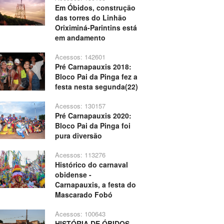
Em Óbidos, construção
das torres do Linhão
Oriximiná-Parintins está
em andamento
Acessos: 142601
Pré Carnapauxis 2018:
Bloco Pai da Pinga fez a
festa nesta segunda(22)
Acessos: 130157
Pré Carnapauxis 2020:
Bloco Pai da Pinga foi
pura diversão
Acessos: 113276
Histórico do carnaval
obidense -
Carnapauxis, a festa do
Mascarado Fobó
Acessos: 100643
HISTÓRIA DE ÓBIDOS