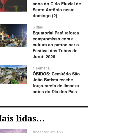
anos do Círio Fluvial de
Santo Antônio neste
domingo (2)
6 dias
Equatorial Pará reforça
compromisso com a
cultura ao patrocinar o
Festival das Tribos de
Juruti 2026
1 semana
ÓBIDOS: Cemitério São
João Batista recebe
força-tarefa de limpeza
antes do Dia dos Pais
ais lidas...
Acessos: 159168