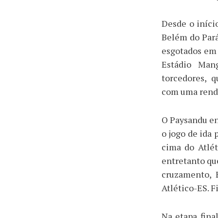
Desde o iníc
Belém do Pará
esgotados em 7
Estádio Man
torcedores, 
com uma renda
O Paysandu e
o jogo de ida 
cima do Atlét
entretanto qu
cruzamento, 
Atlético-ES. F
Na etapa fina