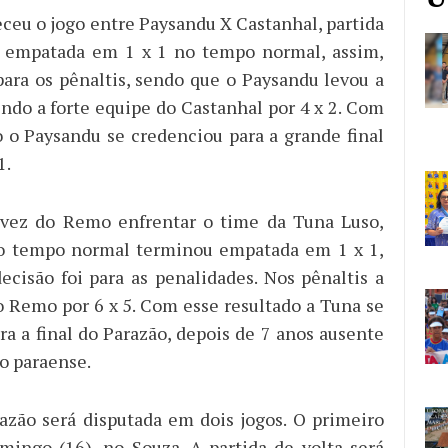
eceu o jogo entre Paysandu X Castanhal, partida
 empatada em 1 x 1 no tempo normal, assim,
 para os pênaltis, sendo que o Paysandu levou a
ndo a forte equipe do Castanhal por 4 x 2. Com
o o Paysandu se credenciou para a grande final
1.
a vez do Remo enfrentar o time da Tuna Luso,
no tempo normal terminou empatada em 1 x 1,
ecisão foi para as penalidades. Nos pênaltis a
 Remo por 6 x 5. Com esse resultado a Tuna se
ra a final do Parazão, depois de 7 anos ausente
o paraense.
razão será disputada em dois jogos. O primeiro
mingo (16), no Souza. A partida de volta será