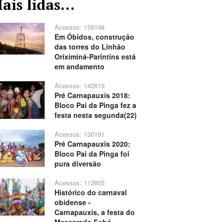
ais lidas...
Acessos: 159198
Em Óbidos, construção
das torres do Linhão
Oriximiná-Parintins está
em andamento
Acessos: 142619
Pré Carnapauxis 2018:
Bloco Pai da Pinga fez a
festa nesta segunda(22)
Acessos: 130191
Pré Carnapauxis 2020:
Bloco Pai da Pinga foi
pura diversão
Acessos: 113855
Histórico do carnaval
obidense -
Carnapauxis, a festa do