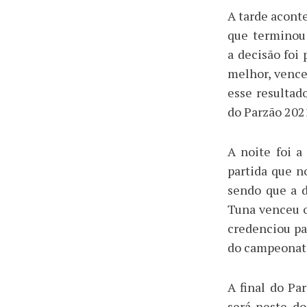
A tarde acont
que terminou
a decisão foi
melhor, vence
esse resultad
do Parzão 202
A noite foi 
partida que 
sendo que a d
Tuna venceu o
credenciou pa
do campeonat
A final do Pa
será neste do