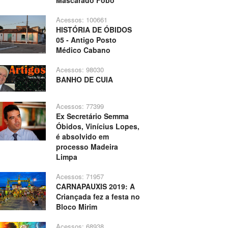
Mascarado Fobó
Acessos: 100661
HISTÓRIA DE ÓBIDOS
05 - Antigo Posto
Médico Cabano
Acessos: 98030
BANHO DE CUIA
Acessos: 77399
Ex Secretário Semma
Óbidos, Vinícius Lopes,
é absolvido em
processo Madeira
Limpa
Acessos: 71957
CARNAPAUXIS 2019: A
Criançada fez a festa no
Bloco Mirim
Acessos: 68938