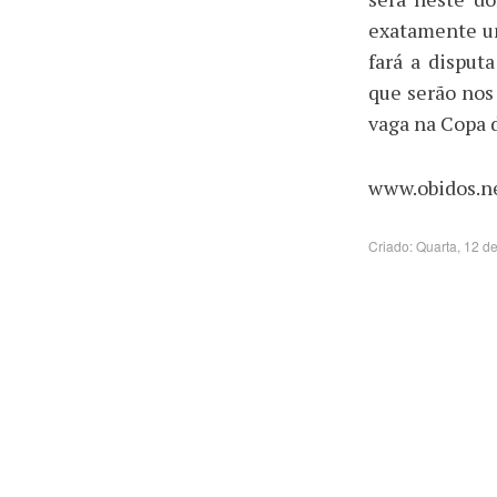
exatamente um
fará a disput
que serão nos
vaga na Copa d
www.obidos.ne
Criado: Quarta, 12 d