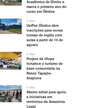
Acadêmica de Direito e
marca o primeiro ano do
curso em Óbidos
3 dias
UsiPaz Óbidos abre
inscrições para novas
turmas de inglês com
aulas a partir de 10 de
agosto
3 dias
Projeto da Ufopa
fortalece o turismo de
base comunitária na
Resex Tapajós-
Arapiuns
5 dias
Aberto edital para apoio
a iniciativas em
territórios da Amazônia
Legal