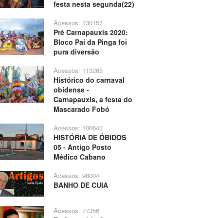
festa nesta segunda(22)
Acessos: 130157
Pré Carnapauxis 2020:
Bloco Pai da Pinga foi
pura diversão
Acessos: 113265
Histórico do carnaval
obidense -
Carnapauxis, a festa do
Mascarado Fobó
Acessos: 100643
HISTÓRIA DE ÓBIDOS
05 - Antigo Posto
Médico Cabano
Acessos: 98004
BANHO DE CUIA
Acessos: 77356