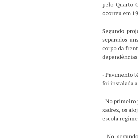
pelo Quarto G
ocorreu em 19
Segundo proje
separados uns
corpo da fren
dependências
- Pavimento té
foi instalada 
- No primeiro
xadrez, os alo
escola regimen
- No segundo