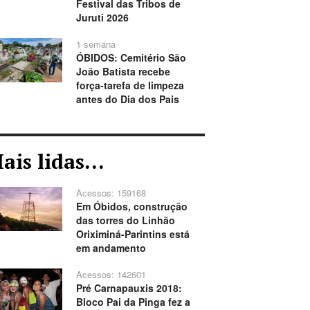
Festival das Tribos de
Juruti 2026
1 semana
ÓBIDOS: Cemitério São
João Batista recebe
força-tarefa de limpeza
antes do Dia dos Pais
ais lidas...
Acessos: 159168
Em Óbidos, construção
das torres do Linhão
Oriximiná-Parintins está
em andamento
Acessos: 142601
Pré Carnapauxis 2018:
Bloco Pai da Pinga fez a