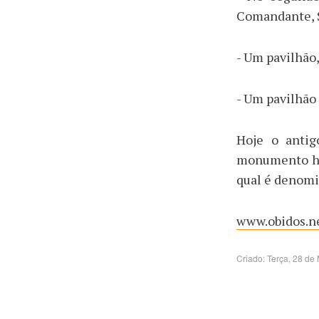
Comandante, S
- Um pavilhão,
- Um pavilhão
Hoje o anti
monumento his
qual é denomi
www.obidos.ne
Criado: Terça, 28 de