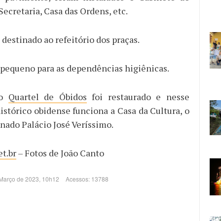
ecretaria, Casa das Ordens, etc.
 destinado ao refeitório dos praças.
 pequeno para as dependências higiênicas.
go
Quartel de Óbidos
foi restaurado e nesse
tórico obidense funciona a Casa da Cultura, o
nado Palácio José Veríssimo.
t.br
– Fotos de João Canto
 Março de 2023, 10h12
Acessos: 13788