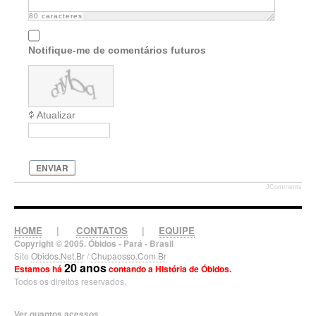
80
caracteres
Notifique-me de comentários futuros
Atualizar
ENVIAR
JComments
HOME
|
CONTATOS
|
EQUIPE
Copyright © 2005. Óbidos - Pará - Brasil
Site
Obidos.Net.Br
/
Chupaosso.Com.Br
20 anos
Estamos há
contando a História de Óbidos.
Todos os direitos reservados.
Ver quantos acessos