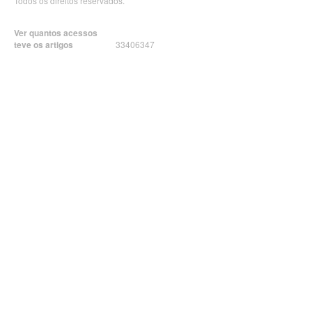
Todos os direitos reservados.
Ver quantos acessos
teve os artigos
33406347