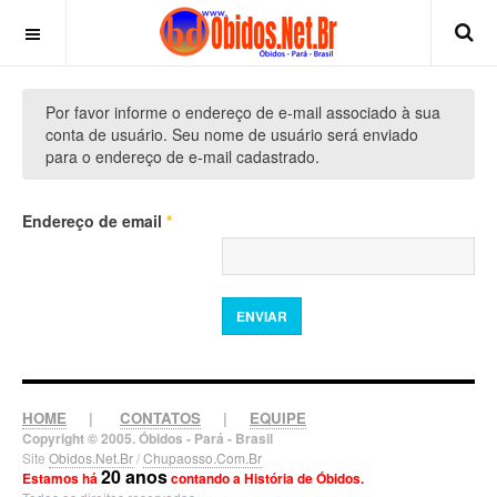
Por favor informe o endereço de e-mail associado à sua
conta de usuário. Seu nome de usuário será enviado
para o endereço de e-mail cadastrado.
Endereço de email
*
ENVIAR
HOME
|
CONTATOS
|
EQUIPE
Copyright © 2005. Óbidos - Pará - Brasil
Site
Obidos.Net.Br
/
Chupaosso.Com.Br
20 anos
Estamos há
contando a História de Óbidos.