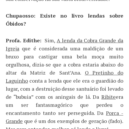
Chupaosso: Existe no livro lendas sobre
Óbidos?
Profa. Edithe:
Sim,
A lenda da Cobra Grande da
Igreja
que é considerada uma maldição de um
bruxo para castigar uma bela moça muito
orgulhosa, dizia-se que a cobra estaria abaixo do
altar da Matriz de Sant’Ana.
O Pretinho do
Laguinho
conta a lenda que ele era o guardião do
lugar, com a destruição desse santuário foi levado
de “bubuia” com os aningais de lá. Da
Ribite
era
um ser fantasmagórico que perdeu o
encantamento tanto ser perseguida. Da
Porca -
Grande
que é um dos exemplos de geração (fado).
Mas para entender, melhor, só lendo o livro!