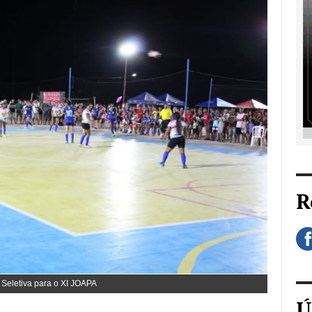
R
 Seletiva para o XI JOAPA
Ú