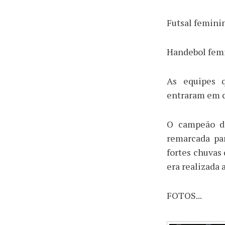
Futsal femini
Handebol femi
As equipes q
entraram em c
O campeão de
remarcada par
fortes chuvas
era realizada a
FOTOS...