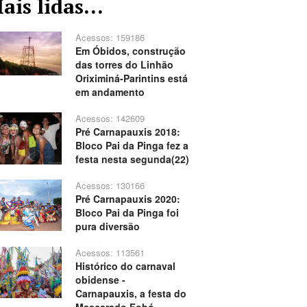
ais lidas...
Acessos: 159186
Em Óbidos, construção
das torres do Linhão
Oriximiná-Parintins está
em andamento
Acessos: 142609
Pré Carnapauxis 2018:
Bloco Pai da Pinga fez a
festa nesta segunda(22)
Acessos: 130166
Pré Carnapauxis 2020:
Bloco Pai da Pinga foi
pura diversão
Acessos: 113561
Histórico do carnaval
obidense -
Carnapauxis, a festa do