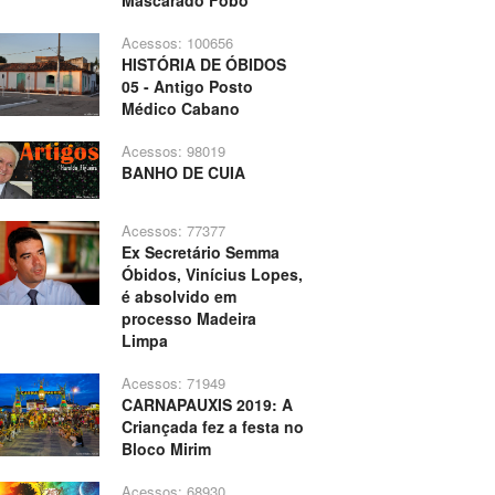
Mascarado Fobó
Acessos: 100656
HISTÓRIA DE ÓBIDOS
05 - Antigo Posto
Médico Cabano
Acessos: 98019
BANHO DE CUIA
Acessos: 77377
Ex Secretário Semma
Óbidos, Vinícius Lopes,
é absolvido em
processo Madeira
Limpa
Acessos: 71949
CARNAPAUXIS 2019: A
Criançada fez a festa no
Bloco Mirim
Acessos: 68930