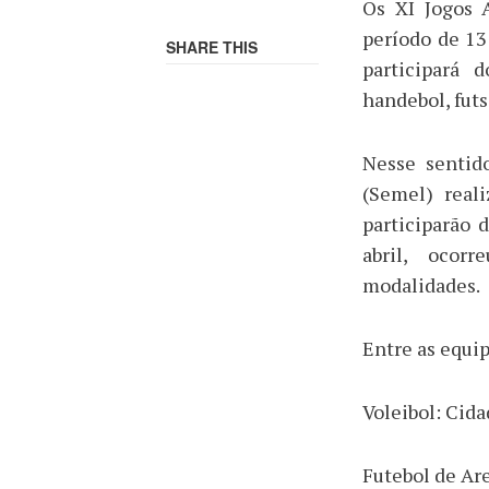
Os XI Jogos 
período de 13
SHARE THIS
participará 
handebol, futs
Nesse sentid
(Semel) real
participarão 
abril, ocorr
modalidades.
Entre as equi
Voleibol: Cida
Futebol de Ar