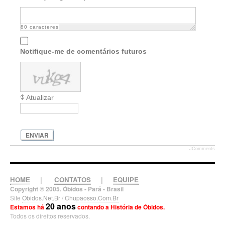
80
caracteres
Notifique-me de comentários futuros
Atualizar
ENVIAR
JComments
HOME
|
CONTATOS
|
EQUIPE
Copyright © 2005. Óbidos - Pará - Brasil
Site
Obidos.Net.Br
/
Chupaosso.Com.Br
20 anos
Estamos há
contando a História de Óbidos.
Todos os direitos reservados.