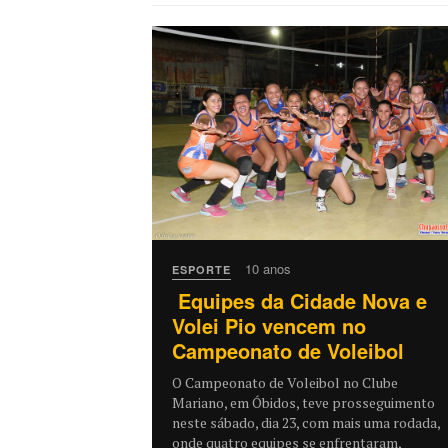
10 anos
ESPORTE
Equipes da Cidade Nova e
Volei Pio vencem no
Campeonato de Voleibol
O Campeonato de Voleibol no Clube
Mariano, em Óbidos, teve prosseguimento
neste sábado, dia 23, com mais uma rodada,
onde quatro equipes se enfrentaram,