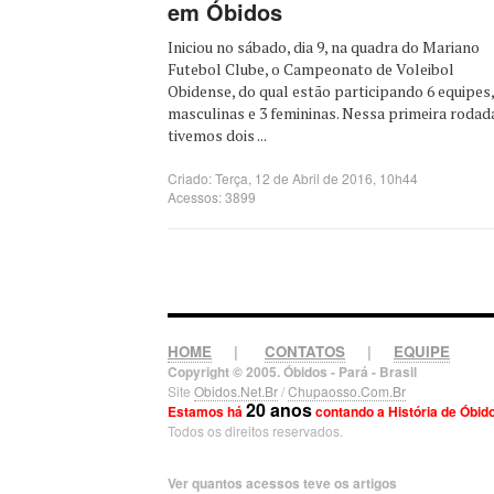
em Óbidos
Iniciou no sábado, dia 9, na quadra do Mariano
Futebol Clube, o Campeonato de Voleibol
Obidense, do qual estão participando 6 equipes,
masculinas e 3 femininas. Nessa primeira rodad
tivemos dois ...
Criado: Terça, 12 de Abril de 2016, 10h44
Acessos: 3899
HOME
|
CONTATOS
|
EQUIPE
Copyright © 2005. Óbidos - Pará - Brasil
Site
Obidos.Net.Br
/
Chupaosso.Com.Br
20 anos
Estamos há
contando a História de Óbid
Todos os direitos reservados.
Ver quantos acessos teve os artigos