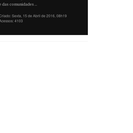
e das comunidades ...
Criado: Sexta, 15 de Abril de 2016, 08h19
Acessos: 4103