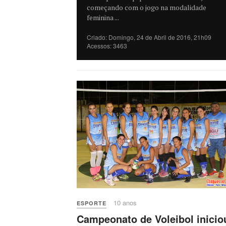
começando com o jogo na modalidade
feminina ...
Criado: Domingo, 24 de Abril de 2016, 21h09
Acessos: 3463
10 anos
ESPORTE
Campeonato de Voleibol inicio