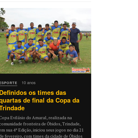
10 anos
ESPORTE
Definidos os times das
quartas de final da Copa da
Trindade
Copa Evilásio do Amaral, realizada na
comunidade fronteira de Óbidos, Trindade,
em sua 4ª Edição, iniciou seus jogos no dia 21
de fevereiro, com times da cidade de Óbidos