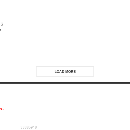
 3
a
LOAD MORE
os.
33385918