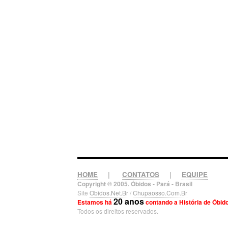
HOME
|
CONTATOS
|
EQUIPE
Copyright © 2005. Óbidos - Pará - Brasil
Site
Obidos.Net.Br
/
Chupaosso.Com.Br
20 anos
Estamos há
contando a História de Óbid
Todos os direitos reservados.