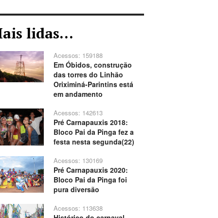
ais lidas...
Acessos: 159188
Em Óbidos, construção
das torres do Linhão
Oriximiná-Parintins está
em andamento
Acessos: 142613
Pré Carnapauxis 2018:
Bloco Pai da Pinga fez a
festa nesta segunda(22)
Acessos: 130169
Pré Carnapauxis 2020:
Bloco Pai da Pinga foi
pura diversão
Acessos: 113638
Histórico do carnaval