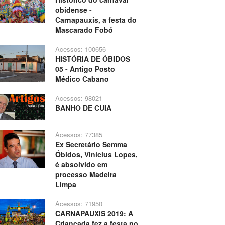
obidense -
Carnapauxis, a festa do
Mascarado Fobó
Acessos: 100656
HISTÓRIA DE ÓBIDOS
05 - Antigo Posto
Médico Cabano
Acessos: 98021
BANHO DE CUIA
Acessos: 77385
Ex Secretário Semma
Óbidos, Vinícius Lopes,
é absolvido em
processo Madeira
Limpa
Acessos: 71950
CARNAPAUXIS 2019: A
Criançada fez a festa no