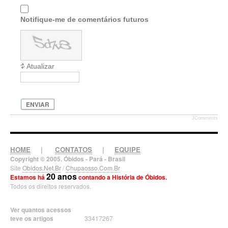
Notifique-me de comentários futuros
Atualizar
ENVIAR
JComments
HOME
|
CONTATOS
|
EQUIPE
Copyright © 2005. Óbidos - Pará - Brasil
Site
Obidos.Net.Br
/
Chupaosso.Com.Br
20 anos
Estamos há
contando a História de Óbidos.
Todos os direitos reservados.
Ver quantos acessos
teve os artigos
33417267