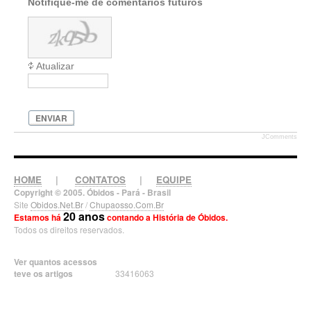
Notifique-me de comentários futuros
Atualizar
ENVIAR
JComments
HOME
|
CONTATOS
|
EQUIPE
Copyright © 2005. Óbidos - Pará - Brasil
Site
Obidos.Net.Br
/
Chupaosso.Com.Br
20 anos
Estamos há
contando a História de Óbidos.
Todos os direitos reservados.
Ver quantos acessos
teve os artigos
33416063