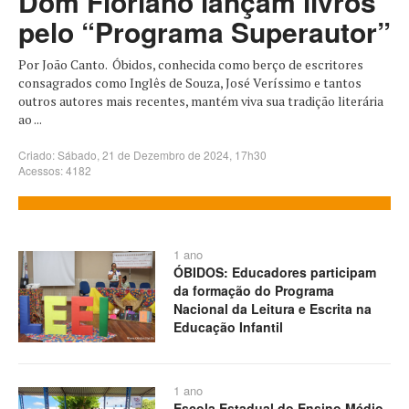
Dom Floriano lançam livros
pelo “Programa Superautor”
Por João Canto. Óbidos, conhecida como berço de escritores
consagrados como Inglês de Souza, José Veríssimo e tantos
outros autores mais recentes, mantém viva sua tradição literária
ao ...
Criado: Sábado, 21 de Dezembro de 2024, 17h30
Acessos: 4182
1 ano
ÓBIDOS: Educadores participam
da formação do Programa
Nacional da Leitura e Escrita na
Educação Infantil
1 ano
Escola Estadual do Ensino Médio