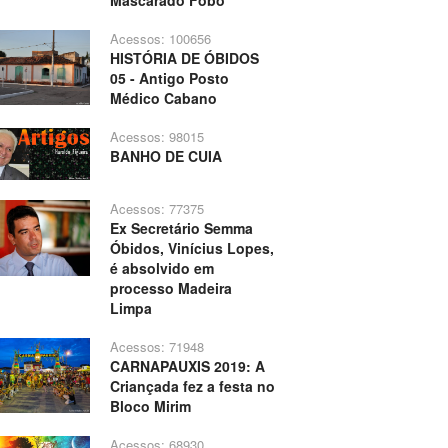
Mascarado Fobó
Acessos: 100656
HISTÓRIA DE ÓBIDOS
05 - Antigo Posto
Médico Cabano
Acessos: 98015
BANHO DE CUIA
Acessos: 77375
Ex Secretário Semma
Óbidos, Vinícius Lopes,
é absolvido em
processo Madeira
Limpa
Acessos: 71948
CARNAPAUXIS 2019: A
Criançada fez a festa no
Bloco Mirim
Acessos: 68930