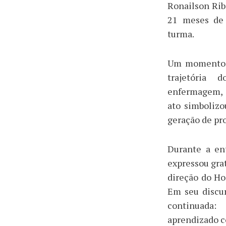
Ronailson Rib
21 meses de 
turma.
Um momento m
trajetória 
enfermagem, 
ato simboliz
geração de pro
Durante a en
expressou grat
direção do Ho
Em seu discur
continuada:
aprendizado c