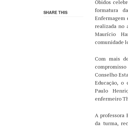
Óbidos celebr
formatura 
SHARE THIS
Enfermagem do
realizada no 
Maurício Ha
comunidade lo
Com mais de
compromisso 
Conselho Esta
Educação, o 
Paulo Henri
enfermeiro T
A professora 
da turma, re