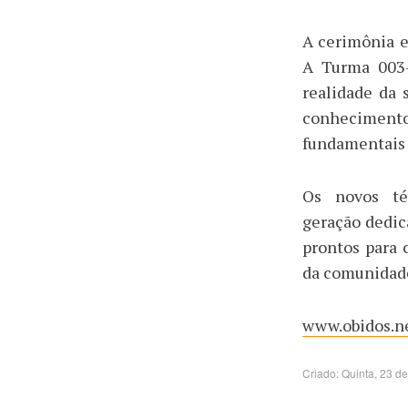
A cerimônia 
A Turma 003-
realidade da
conhecimen
fundamentais
Os novos t
geração dedic
prontos para 
da comunidade
www.obidos.ne
Criado: Quinta, 23 d