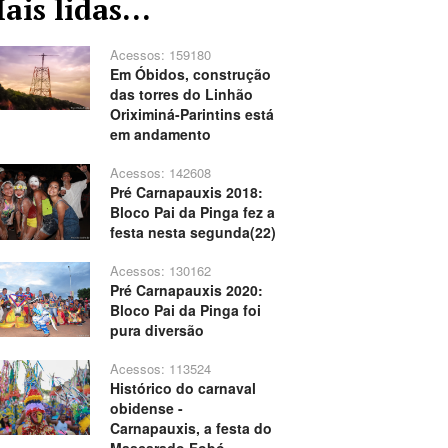
ais lidas...
Acessos: 159180
Em Óbidos, construção
das torres do Linhão
Oriximiná-Parintins está
em andamento
Acessos: 142608
Pré Carnapauxis 2018:
Bloco Pai da Pinga fez a
festa nesta segunda(22)
Acessos: 130162
Pré Carnapauxis 2020:
Bloco Pai da Pinga foi
pura diversão
Acessos: 113524
Histórico do carnaval
obidense -
Carnapauxis, a festa do