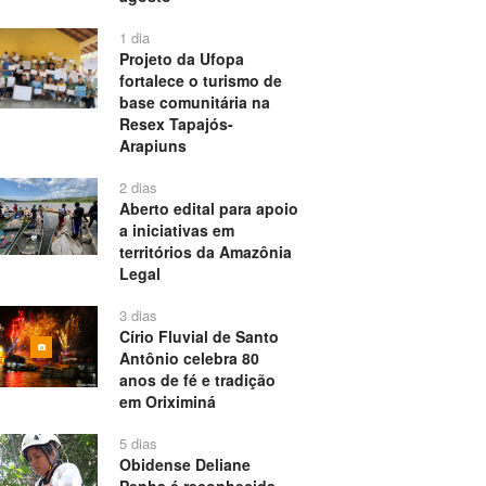
1 dia
Projeto da Ufopa
fortalece o turismo de
base comunitária na
Resex Tapajós-
Arapiuns
2 dias
Aberto edital para apoio
a iniciativas em
territórios da Amazônia
Legal
3 dias
Círio Fluvial de Santo
Antônio celebra 80
anos de fé e tradição
em Oriximiná
5 dias
Obidense Deliane
Penha é reconhecida