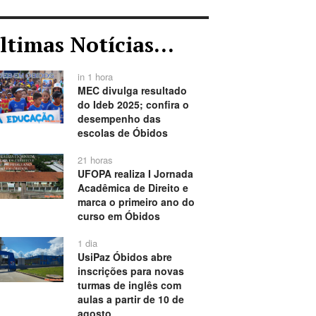
ltimas Notícias...
in 1 hora
MEC divulga resultado
do Ideb 2025; confira o
desempenho das
escolas de Óbidos
21 horas
UFOPA realiza I Jornada
Acadêmica de Direito e
marca o primeiro ano do
curso em Óbidos
1 dia
UsiPaz Óbidos abre
inscrições para novas
turmas de inglês com
aulas a partir de 10 de
agosto