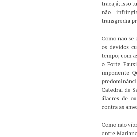
tracajá; isso 
não infring
transgredia p
Como não se a
os devidos cu
tempo; com as
o Forte Pauxi
imponente Qu
predominânc
Catedral de S
álacres de o
contra as ame
Como não vibr
entre Mariano