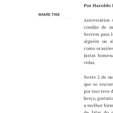
Por Haroldo 
SHARE THIS
Aniversários
condão de m
Servem para l
alguém ou al
como ocasiões
justas homena
vidas.
Neste 2 de ou
que se encon
por isso teve 
berço, gostari
a melhor form
de falar do 