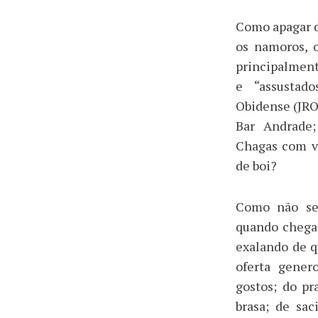
Como apagar d
os namoros, o
principalmente
e “assustad
Obidense (JRO)
Bar Andrade;
Chagas com vi
de boi?
Como não sen
quando chega 
exalando de qu
oferta gener
gostos; do pr
brasa; de sa