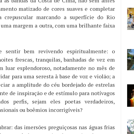
ra as bandas da Costa de Cima, não sem antes
mamento matizado de cores suaves e completar
a crepuscular marcando a superfície do Rio
 uma margem a outra, com uma brilhante faixa
 sentir bem revivendo espiritualmente: o
oites frescas, tranquilas, banhadas de vez em
m luar esplendoroso, notadamente no mês de
idar para uma seresta à base de voz e violão; a
ciar a amplitude do céu bordejado de estrelas
onte de inspiração e de estímulo para notívagos
cados perfis, sejam eles poetas verdadeiros,
asionais ou boêmios incorrigíveis?
rar: das imersões preguiçosas nas águas frias