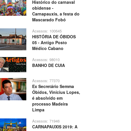
Histórico do carnaval
obidense -
Carnapauxis, a festa do
Mascarado Fobó
Acessos: 100645
HISTÓRIA DE ÓBIDOS
05 - Antigo Posto
Médico Cabano
Acessos: 98010
BANHO DE CUIA
Acessos: 77370
Ex Secretário Semma
Óbidos, Vinícius Lopes,
é absolvido em
processo Madeira
Limpa
Acessos: 71946
CARNAPAUXIS 2019: A