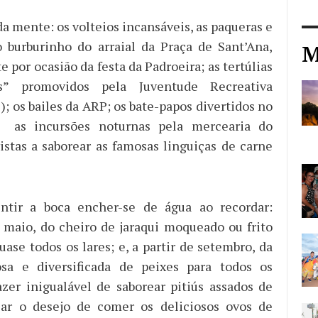
a mente: os volteios incansáveis, as paqueras e
 burburinho do arraial da Praça de Sant’Ana,
M
 por ocasião da festa da Padroeira; as tertúlias
os” promovidos pela Juventude Recreativa
; os bailes da ARP; os bate-papos divertidos no
 as incursões noturnas pela mercearia do
stas a saborear as famosas linguiças de carne
tir a boca encher-se de água ao recordar:
maio, do cheiro de jaraqui moqueado ou frito
ase todos os lares; e, a partir de setembro, da
osa e diversificada de peixes para todos os
azer inigualável de saborear pitiús assados de
ciar o desejo de comer os deliciosos ovos de