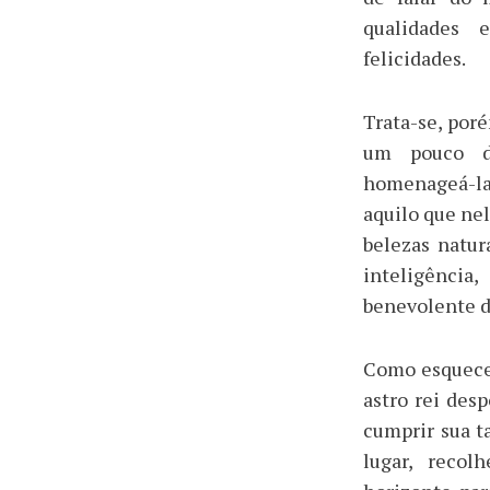
qualidades 
felicidades.
Trata-se, poré
um pouco d
homenageá-la 
aquilo que nel
belezas natura
inteligência
benevolente d
Como esquece
astro rei des
cumprir sua t
lugar, recol