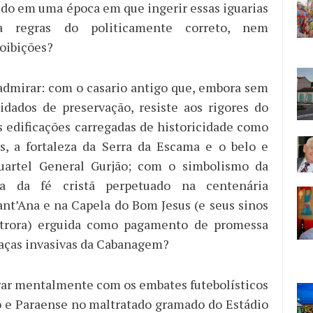
tudo em uma época em que ingerir essas iguarias
ia regras do politicamente correto, nem
roibições?
dmirar: com o casario antigo que, embora sem
idados de preservação, resiste aos rigores do
 edificações carregadas de historicidade como
s, a fortaleza da Serra da Escama e o belo e
artel General Gurjão; com o simbolismo da
ia da fé cristã perpetuado na centenária
ant’Ana e na Capela do Bom Jesus (e seus sinos
utrora) erguida como pagamento de promessa
aças invasivas da Cabanagem?
ar mentalmente com os embates futebolísticos
 e Paraense no maltratado gramado do Estádio