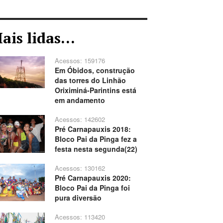
ais lidas...
Acessos: 159176
Em Óbidos, construção
das torres do Linhão
Oriximiná-Parintins está
em andamento
Acessos: 142602
Pré Carnapauxis 2018:
Bloco Pai da Pinga fez a
festa nesta segunda(22)
Acessos: 130162
Pré Carnapauxis 2020:
Bloco Pai da Pinga foi
pura diversão
Acessos: 113420