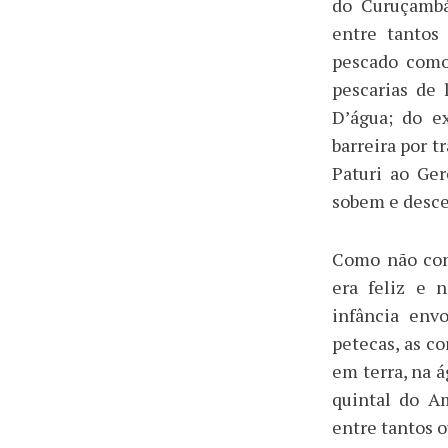
do Curuçambá
entre tantos
pescado como
pescarias de
D’água; do e
barreira por t
Paturi ao Ge
sobem e desc
Como não con
era feliz e 
infância env
petecas, as co
em terra, na 
quintal do A
entre tantos o