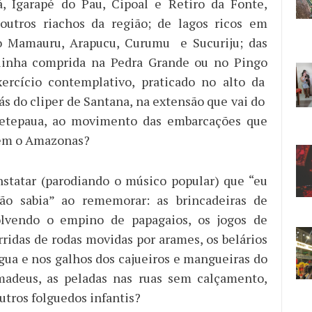
, Igarapé do Pau, Cipoal e Retiro da Fonte,
 outros riachos da região; de lagos ricos em
 Mamauru, Arapucu, Curumu e Sucuriju; das
 linha comprida na Pedra Grande ou no Pingo
xercício contemplativo, praticado no alto da
rás do cliper de Santana, na extensão que vai do
retepaua, ao movimento das embarcações que
em o Amazonas?
statar (parodiando o músico popular) que “eu
não sabia” ao rememorar: as brincadeiras de
olvendo o empino de papagaios, os jogos de
rridas de rodas movidas por arames, os belários
água e nos galhos dos cajueiros e mangueiras do
madeus, as peladas nas ruas sem calçamento,
utros folguedos infantis?