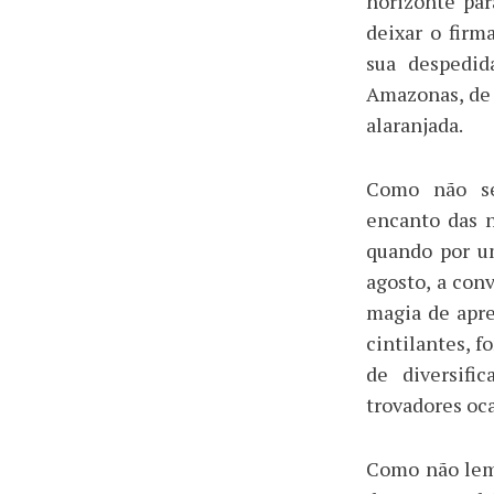
horizonte pa
deixar o fir
sua despedid
Amazonas, de
alaranjada.
Como não se
encanto das n
quando por u
agosto, a conv
magia de apre
cintilantes, f
de diversifi
trovadores oc
Como não lemb