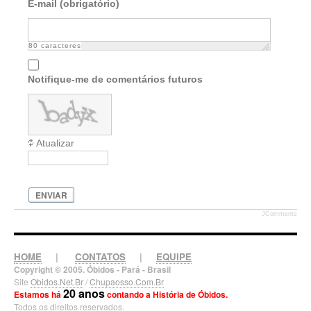
E-mail (obrigatório)
80
caracteres
Notifique-me de comentários futuros
Atualizar
ENVIAR
JComments
HOME
|
CONTATOS
|
EQUIPE
Copyright © 2005. Óbidos - Pará - Brasil
Site
Obidos.Net.Br
/
Chupaosso.Com.Br
20 anos
Estamos há
contando a História de Óbidos.
Todos os direitos reservados.