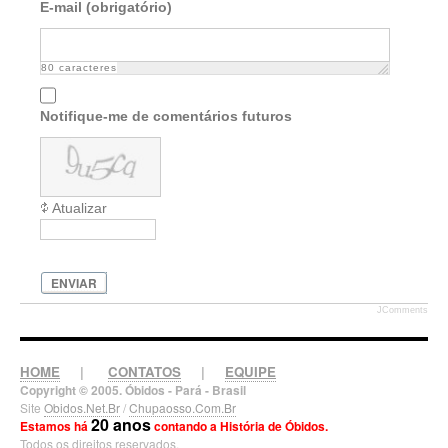
E-mail (obrigatório)
80
caracteres
Notifique-me de comentários futuros
Atualizar
ENVIAR
JComments
HOME
|
CONTATOS
|
EQUIPE
Copyright © 2005. Óbidos - Pará - Brasil
Site
Obidos.Net.Br
/
Chupaosso.Com.Br
20 anos
Estamos há
contando a História de Óbidos.
Todos os direitos reservados.