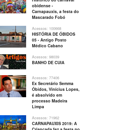
obidense -
Carnapauxis, a festa do
Mascarado Fobó
Acessos: 100668
HISTÓRIA DE ÓBIDOS
05 - Antigo Posto
Médico Cabano
Acessos: 98039
BANHO DE CUIA
Acessos: 77406
Ex Secretário Semma
Óbidos, Vinícius Lopes,
é absolvido em
processo Madeira
Limpa
Acessos: 71962
CARNAPAUXIS 2019: A
Criançada fez a festa no