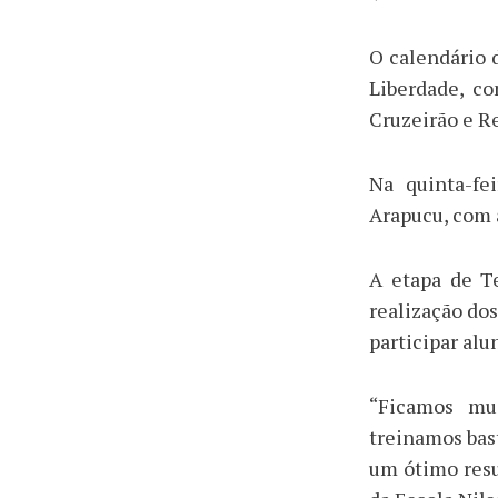
O calendário d
Liberdade, co
Cruzeirão e R
Na quinta-fe
Arapucu, com 
A etapa de Te
realização do
participar alu
“Ficamos mui
treinamos bas
um ótimo resu