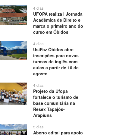
4 dias
UFOPA realiza I Jornada
Acadêmica de Direito e
marca o primeiro ano do
curso em Óbidos
4 dias
UsiPaz Óbidos abre
inscrições para novas
turmas de inglês com
aulas a partir de 10 de
agosto
4 dias
Projeto da Ufopa
fortalece o turismo de
base comunitária na
Resex Tapajós-
Arapiuns
5 dias
Aberto edital para apoio