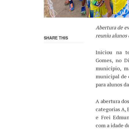
Abertura de ev
reuniu alunos 
SHARE THIS
Iniciou na t
Gomes, no Di
município, m
municipal de 
para alunos da
A abertura do
categorias A, B
e Frei Edmun
com a idade d