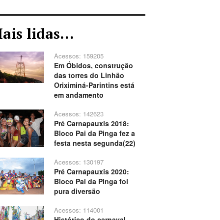
ais lidas...
Acessos: 159205
Em Óbidos, construção
das torres do Linhão
Oriximiná-Parintins está
em andamento
Acessos: 142623
Pré Carnapauxis 2018:
Bloco Pai da Pinga fez a
festa nesta segunda(22)
Acessos: 130197
Pré Carnapauxis 2020:
Bloco Pai da Pinga foi
pura diversão
Acessos: 114001
Histórico do carnaval