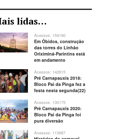
ais lidas...
Acessos: 159190
Em Óbidos, construção
das torres do Linhão
Oriximiná-Parintins está
em andamento
Acessos: 142615
Pré Carnapauxis 2018:
Bloco Pai da Pinga fez a
festa nesta segunda(22)
Acessos: 130175
Pré Carnapauxis 2020:
Bloco Pai da Pinga foi
pura diversão
Acessos: 113687
Histórico do carnaval