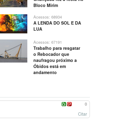
Bloco Mirim
Acessos: 68934
A LENDA DO SOL E DA
LUA
Acessos: 67191
Trabalho para resgatar
o Rebocador que
naufragou próximo a
Óbidos está em
andamento
0
Citar