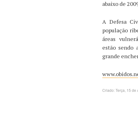
abaixo de 2009
A Defesa Civ
população rib
áreas vulner
estão sendo 
grande enche
www.obidos.ne
Criado: Terça, 15 de