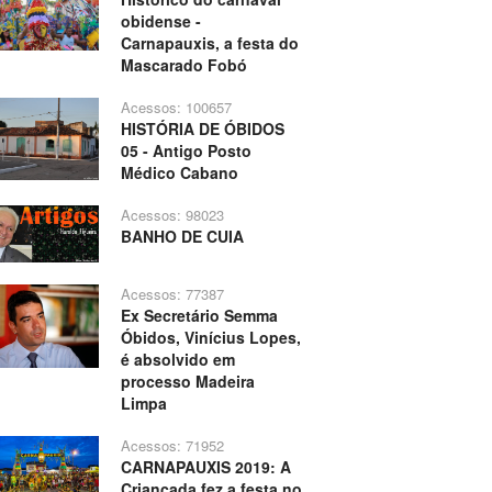
obidense -
Carnapauxis, a festa do
Mascarado Fobó
Acessos: 100657
HISTÓRIA DE ÓBIDOS
05 - Antigo Posto
Médico Cabano
Acessos: 98023
BANHO DE CUIA
Acessos: 77387
Ex Secretário Semma
Óbidos, Vinícius Lopes,
é absolvido em
processo Madeira
Limpa
Acessos: 71952
CARNAPAUXIS 2019: A
Criançada fez a festa no