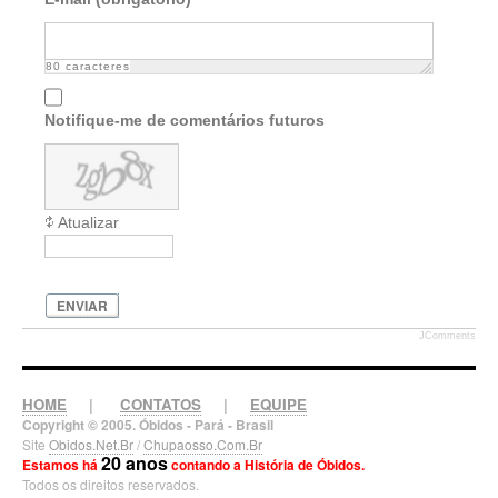
80
caracteres
Notifique-me de comentários futuros
Atualizar
ENVIAR
JComments
HOME
|
CONTATOS
|
EQUIPE
Copyright © 2005. Óbidos - Pará - Brasil
Site
Obidos.Net.Br
/
Chupaosso.Com.Br
20 anos
Estamos há
contando a História de Óbidos.
Todos os direitos reservados.