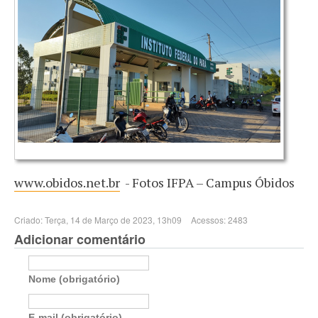
www.obidos.net.br
- Fotos IFPA – Campus Óbidos
Criado: Terça, 14 de Março de 2023, 13h09
Acessos: 2483
Adicionar comentário
Nome (obrigatório)
E-mail (obrigatório)