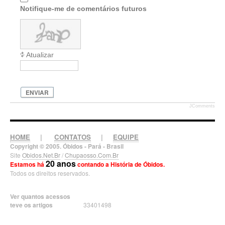
Notifique-me de comentários futuros
Atualizar
ENVIAR
JComments
HOME
|
CONTATOS
|
EQUIPE
Copyright © 2005. Óbidos - Pará - Brasil
Site
Obidos.Net.Br
/
Chupaosso.Com.Br
20 anos
Estamos há
contando a História de Óbidos.
Todos os direitos reservados.
Ver quantos acessos
teve os artigos
33401498