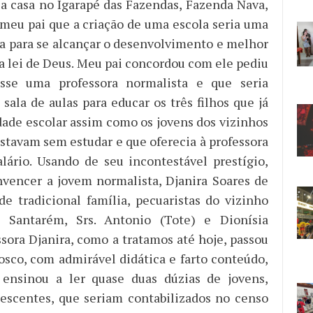
sa casa no Igarapé das Fazendas, Fazenda Nava,
 meu pai que a criação de uma escola seria uma
a para se alcançar o desenvolvimento e melhor
 lei de Deus. Meu pai concordou com ele pediu
sse uma professora normalista e que seria
sala de aulas para educar os três filhos que já
ade escolar assim como os jovens dos vizinhos
tavam sem estudar e que oferecia à professora
lário. Usando de seu incontestável prestígio,
vencer a jovem normalista, Djanira Soares de
 de tradicional família, pecuaristas do vizinho
 Santarém, Srs. Antonio (Tote) e Dionísia
ssora Djanira, como a tratamos até hoje, passou
osco, com admirável didática e farto conteúdo,
e ensinou a ler quase duas dúzias de jovens,
lescentes, que seriam contabilizados no censo