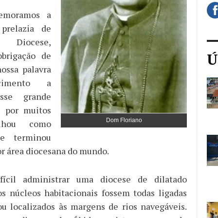
emoramos a
prelazia de
 Diocese,
brigação de
Ú
ossa palavra
cimento a
sse grande
e por muitos
Dom Floriano
ilhou como
 e terminou
or área diocesana do mundo.
fícil administrar uma diocese de dilatado
 os núcleos habitacionais fossem todas ligadas
ou localizados às margens de rios navegáveis.