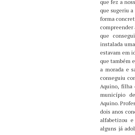
que fez a nos
que sugeriu a
forma concret
compreender a
que consegui
instalada uma 
estavam em id
que também es
a morada e sa
conseguiu con
Aquino, filha
município de
Aquino. Profe
dois anos con
alfabetizou 
alguns já ado