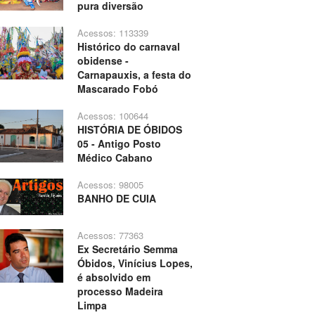
pura diversão
Acessos: 113339
Histórico do carnaval
obidense -
Carnapauxis, a festa do
Mascarado Fobó
Acessos: 100644
HISTÓRIA DE ÓBIDOS
05 - Antigo Posto
Médico Cabano
Acessos: 98005
BANHO DE CUIA
Acessos: 77363
Ex Secretário Semma
Óbidos, Vinícius Lopes,
é absolvido em
processo Madeira
Limpa