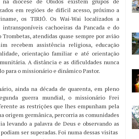
, na diocese de Óbidos existem grupos de
izados em regiões de difícil acesso, próximo a
riname, os TIRIÓ. Os Wai-Wai localizados a
 intransponíveis cachoeiras da Pancada e do
io Trombetas, atendidas quase sempre por avião
m recebem assistência religiosa, educação
lidade, orientação familiar e até orientação
unitária. A distância e as dificuldades nunca
o para o missionário e dinâmico Pastor.
ário, ainda na década de quarenta, em pleno
egunda guerra mundial, o missionário Frei
iferente as restrições que lhes empunham pela
ua origem germânica, percorria as comunidades
ia levando a palavra de Deus e observando as
 podiam ser superadas. Foi numa dessas visitas