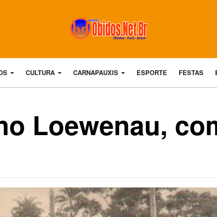
DOS
CULTURA
CARNAPAUXIS
ESPORTE
FESTAS
no Loewenau, com
Dom Floriano com alunos do São Francisco