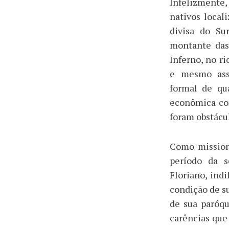
Infelizmente
nativos local
divisa do Su
montante das
Inferno, no r
e mesmo assi
formal de qua
econômica com
foram obstácul
Como mission
período da s
Floriano, ind
condição de s
de sua paróqu
carências que