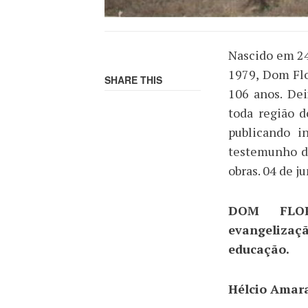
Nascido em 24
1979, Dom Flo
SHARE THIS
106 anos. De
toda região 
publicando i
testemunho da
obras. 04 de j
DOM FLO
evangeliz
educação.
Hélcio Amar