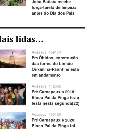
João Batista recebe
força-tarefa de limpeza
antes do Dia dos Pais
ais lidas...
Acessos: 159170
Em Óbidos, construção
das torres do Linhão
Oriximiná-Parintins está
em andamento
Acessos: 142602
Pré Carnapauxis 2018:
Bloco Pai da Pinga fez a
festa nesta segunda(22)
Acessos: 130159
Pré Carnapauxis 2020:
Bloco Pai da Pinga foi