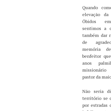
Quando com
elevação da 
Óbidos em
sentimos a o
também dar n
de agrade
memória de
benfeitor qu
anos palm
missionário
pastor da mai
Não seria di
território se
por estradas 