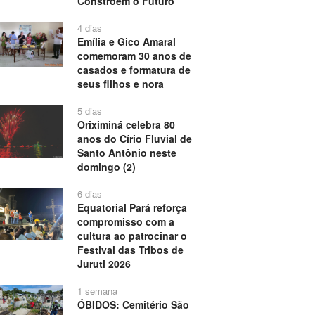
Constroem o Futuro”
4 dias
Emília e Gico Amaral
comemoram 30 anos de
casados e formatura de
seus filhos e nora
5 dias
Oriximiná celebra 80
anos do Círio Fluvial de
Santo Antônio neste
domingo (2)
6 dias
Equatorial Pará reforça
compromisso com a
cultura ao patrocinar o
Festival das Tribos de
Juruti 2026
1 semana
ÓBIDOS: Cemitério São