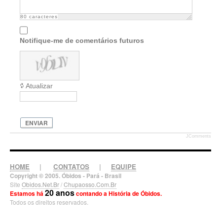
80
caracteres
Notifique-me de comentários futuros
Atualizar
ENVIAR
JComments
HOME
|
CONTATOS
|
EQUIPE
Copyright © 2005. Óbidos - Pará - Brasil
Site
Obidos.Net.Br
/
Chupaosso.Com.Br
20 anos
Estamos há
contando a História de Óbidos.
Todos os direitos reservados.