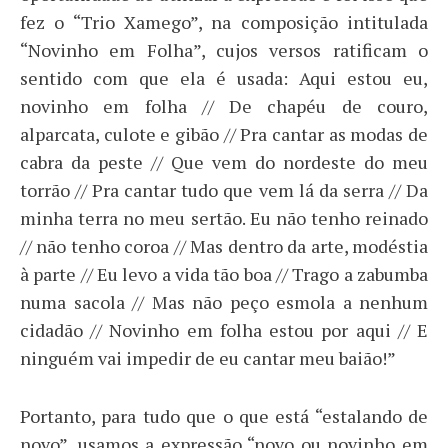
fez o “Trio Xamego”, na composição intitulada
“Novinho em Folha”, cujos versos ratificam o
sentido com que ela é usada: Aqui estou eu,
novinho em folha // De chapéu de couro,
alparcata, culote e gibão // Pra cantar as modas de
cabra da peste // Que vem do nordeste do meu
torrão // Pra cantar tudo que vem lá da serra // Da
minha terra no meu sertão. Eu não tenho reinado
// não tenho coroa // Mas dentro da arte, modéstia
à parte // Eu levo a vida tão boa // Trago a zabumba
numa sacola // Mas não peço esmola a nenhum
cidadão // Novinho em folha estou por aqui // E
ninguém vai impedir de eu cantar meu baião!”
Portanto, para tudo que o que está “estalando de
novo”, usamos a expressão “novo ou novinho em