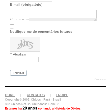
E-mail (obrigatório)
80
caracteres
Notifique-me de comentários futuros
Atualizar
ENVIAR
JComments
HOME
|
CONTATOS
|
EQUIPE
Copyright © 2005. Óbidos - Pará - Brasil
Site
Obidos.Net.Br
/
Chupaosso.Com.Br
20 anos
Estamos há
contando a História de Óbidos.