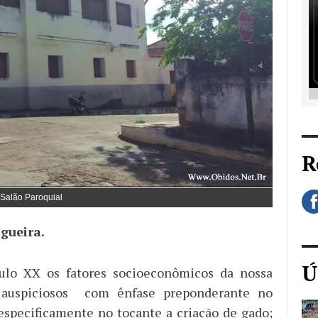
R
Salão Paroquial
igueira.
Ú
ulo XX os fatores socioeconômicos da nossa
 auspiciosos com ênfase preponderante no
especificamente no tocante a criação de gado;