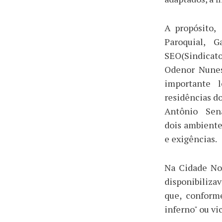
A propósito,
Paroquial, 
SEO(Sindicato
Odenor Nunes
importante l
residências do
Antônio Sena
dois ambiente
e exigências.
Na Cidade No
disponibiliza
que, conform
inferno" ou vi