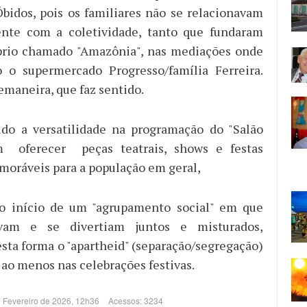
bidos, pois os familiares não se relacionavam
mente com a coletividade, tanto que fundaram
prio chamado "Amazônia", nas mediações onde
o o supermercado Progresso/família Ferreira.
emaneira, que faz sentido.
ido a versatilidade na programação do "Salão
m oferecer peças teatrais, shows e festas
oráveis para a população em geral,
o início de um "agrupamento social" em que
avam e se divertiam juntos e misturados,
sta forma o "apartheid" (separação/segregação)
 ao menos nas celebrações festivas.
e Fevereiro de 2026, 12h36
Acessos: 3234