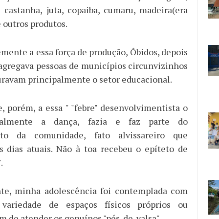
 castanha, juta, copaiba, cumaru, madeira(era
 outros produtos.
ente a essa força de produção, Óbidos, depois
agregava pessoas de municípios circunvizinhos
uravam principalmente o setor educacional.
, porém, a essa " "febre" desenvolvimentista o
cialmente a dança, fazia e faz parte do
nto da comunidade, fato alvissareiro que
s dias atuais. Não à toa recebeu o epíteto de
.
nte, minha adolescência foi contemplada com
variedade de espaços físicos próprios ou
im de atender os genuínos "pés-de-valsa".