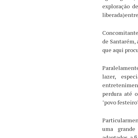
exploração de
liberada)entre
Concomitantem
de Santarém, 
que aqui proc
Paralelamente
lazer, espe
entretenime
perdura até o
"povo festeiro"
Particularme
uma grande 
adaptados, a f