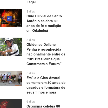
Legal
3 dias
Círio Fluvial de Santo
Antônio celebra 80
anos de fé e tradição
em Oriximiná
5 dias
Obidense Deliane
Penha é reconhecida
nacionalmente entre os
“101 Brasileiros que
Constroem o Futuro”
5 dias
Emília e Gico Amaral
comemoram 30 anos de
casados e formatura de
seus filhos e nora
6 dias
Oriximiná celebra 80