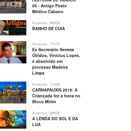
05 - Antigo Posto
Médico Cabano
Acessos: 98008
BANHO DE CUIA
Acessos: 77370
Ex Secretário Semma
Óbidos, Vinícius Lopes,
é absolvido em
processo Madeira
Limpa
Acessos: 71946
CARNAPAUXIS 2019: A
Criançada fez a festa no
Bloco Mirim
Acessos: 68925
A LENDA DO SOL E DA
LUA