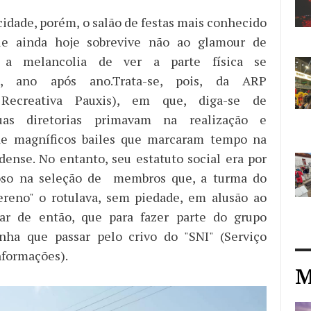
cidade, porém, o salão de festas mais conhecido
ue ainda hoje sobrevive não ao glamour de
a melancolia de ver a parte física se
o, ano após ano.Trata-se, pois, da ARP
 Recreativa Pauxis), em que, diga-se de
uas diretorias primavam na realização e
de magníficos bailes que marcaram tempo na
dense. No entanto, seu estatuto social era por
oso na seleção de membros que, a turma do
sereno" o rotulava, sem piedade, em alusão ao
ar de então, que para fazer parte do grupo
inha que passar pelo crivo do "SNI" (Serviço
nformações).
M