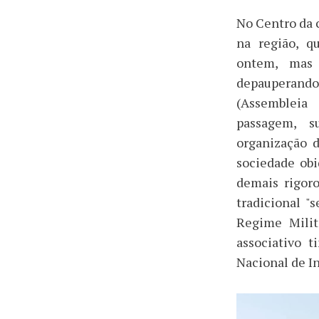
No Centro da 
na região, q
ontem, mas 
depauperand
(Assembleia
passagem, s
organização 
sociedade obi
demais rigor
tradicional "
Regime Milit
associativo t
Nacional de I