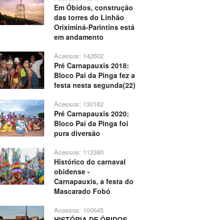
Em Óbidos, construção
das torres do Linhão
Oriximiná-Parintins está
em andamento
Acessos: 142602
Pré Carnapauxis 2018:
Bloco Pai da Pinga fez a
festa nesta segunda(22)
Acessos: 130162
Pré Carnapauxis 2020:
Bloco Pai da Pinga foi
pura diversão
Acessos: 113380
Histórico do carnaval
obidense -
Carnapauxis, a festa do
Mascarado Fobó
Acessos: 100645
HISTÓRIA DE ÓBIDOS