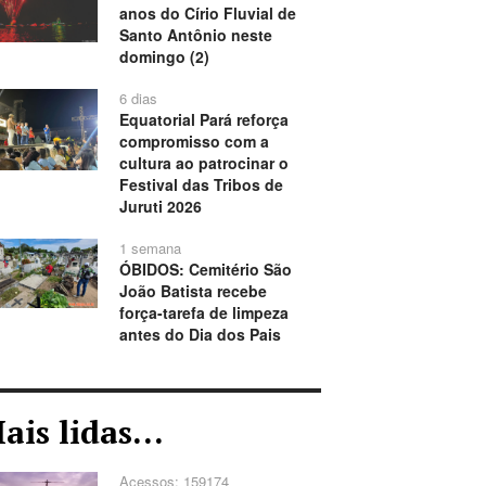
anos do Círio Fluvial de
Santo Antônio neste
domingo (2)
6 dias
Equatorial Pará reforça
compromisso com a
cultura ao patrocinar o
Festival das Tribos de
Juruti 2026
1 semana
ÓBIDOS: Cemitério São
João Batista recebe
força-tarefa de limpeza
antes do Dia dos Pais
ais lidas...
Acessos: 159174