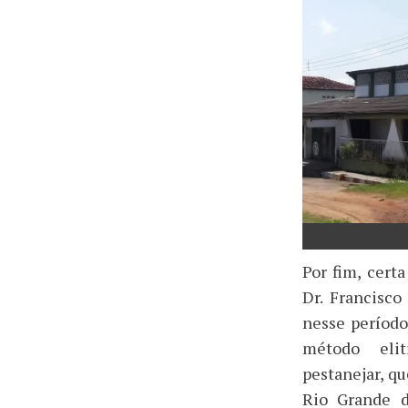
Por fim, cer
Dr. Francisco
nesse períod
método eli
pestanejar, q
Rio Grande d