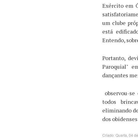
Exército em Ó
satisfatoria
um clube pró
está edificad
Entendo, sobr
Portanto, dev
Paroquial" e
dançantes mem
observou-se 
todos brinc
eliminando de
dos obidenses
Criado: Quarta, 04 d