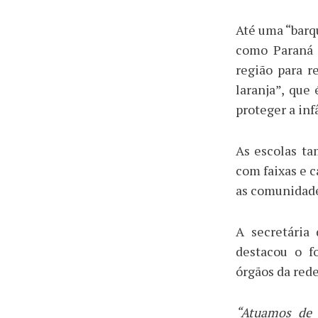
Até uma “barq
como Paraná 
região para r
laranja”, que
proteger a inf
As escolas t
com faixas e c
as comunidades
A secretária
destacou o f
órgãos da rede
“Atuamos de 