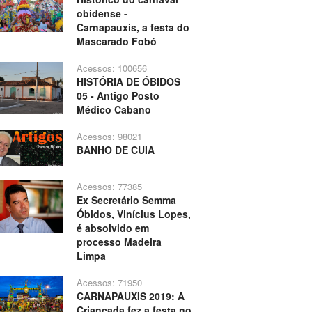
obidense -
Carnapauxis, a festa do
Mascarado Fobó
Acessos: 100656
HISTÓRIA DE ÓBIDOS
05 - Antigo Posto
Médico Cabano
Acessos: 98021
BANHO DE CUIA
Acessos: 77385
Ex Secretário Semma
Óbidos, Vinícius Lopes,
é absolvido em
processo Madeira
Limpa
Acessos: 71950
CARNAPAUXIS 2019: A
Criançada fez a festa no