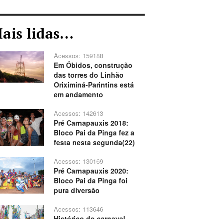
ais lidas...
Acessos: 159188
Em Óbidos, construção
das torres do Linhão
Oriximiná-Parintins está
em andamento
Acessos: 142613
Pré Carnapauxis 2018:
Bloco Pai da Pinga fez a
festa nesta segunda(22)
Acessos: 130169
Pré Carnapauxis 2020:
Bloco Pai da Pinga foi
pura diversão
Acessos: 113646
Histórico do carnaval