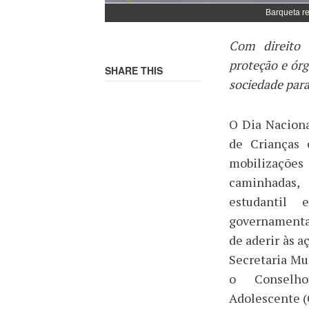
Barqueta r
Com direito 
proteção e ór
SHARE THIS
sociedade par
O Dia Nacion
de Crianças 
mobilizações
caminhadas,
estudantil
governamentai
de aderir às 
Secretaria Mu
o Conselho 
Adolescente 