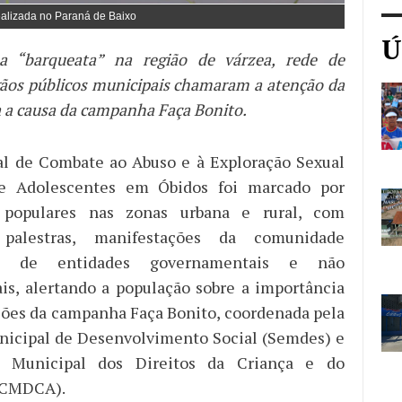
ealizada no Paraná de Baixo
Ú
a “barqueata” na região de várzea, rede de
gãos públicos municipais chamaram a atenção da
a a causa da campanha Faça Bonito.
al de Combate ao Abuso e à Exploração Sexual
e Adolescentes em Óbidos foi marcado por
 populares nas zonas urbana e rural, com
 palestras, manifestações da comunidade
 e de entidades governamentais e não
s, alertando a população sobre a importância
ações da campanha Faça Bonito, coordenada pela
nicipal de Desenvolvimento Social (Semdes) e
Municipal dos Direitos da Criança e do
(CMDCA).