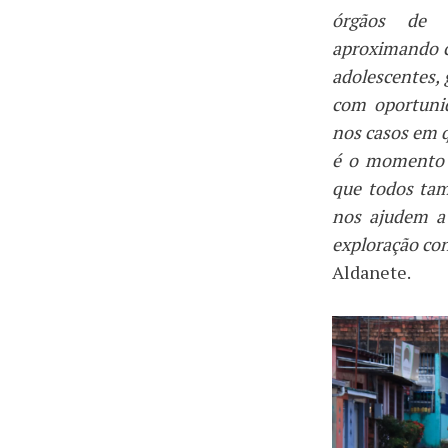
órgãos de s
aproximando c
adolescentes,
com oportunid
nos casos em q
é o momento 
que todos tam
nos ajudem a
exploração con
Aldanete.