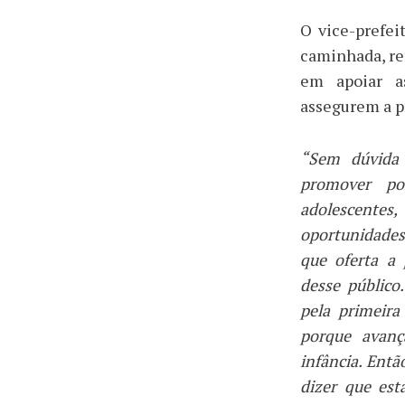
O vice-prefei
caminhada, re
em apoiar as
assegurem a p
“Sem dúvida
promover pol
adolescentes
oportunidades
que oferta a 
desse público
pela primeir
porque avan
infância. Entã
dizer que es