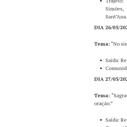
Trajeto:
Simões,
Sant’Ana.
DIA 26/05/2
Tema:
“No si
Saída: Re
Comunida
DIA 27/05/2
Tema:
“Sagra
oração.”
Saída: Re