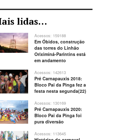
ais lidas...
Acessos: 159188
Em Óbidos, construção
das torres do Linhão
Oriximiná-Parintins está
em andamento
Acessos: 142613
Pré Carnapauxis 2018:
Bloco Pai da Pinga fez a
festa nesta segunda(22)
Acessos: 130169
Pré Carnapauxis 2020:
Bloco Pai da Pinga foi
pura diversão
Acessos: 113645
Histórico do carnaval