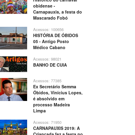
obidense -
Carnapauxis, a festa do
Mascarado Fobó
Acessos: 100656
HISTÓRIA DE ÓBIDOS
05 - Antigo Posto
Médico Cabano
Acessos: 98021
BANHO DE CUIA
Acessos: 77385
Ex Secretário Semma
Óbidos, Vinícius Lopes,
é absolvido em
processo Madeira
Limpa
Acessos: 71950
CARNAPAUXIS 2019: A
Criançada fez a festa no