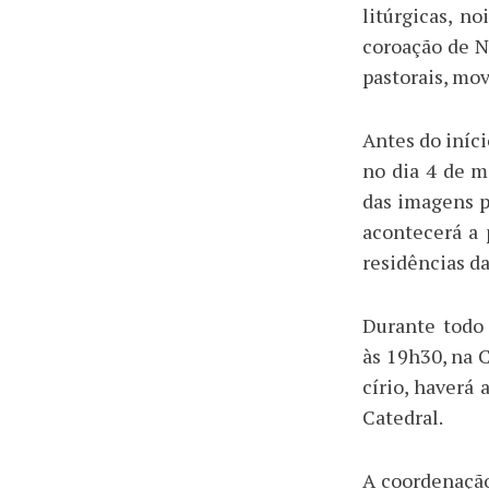
litúrgicas, no
coroação de N
pastorais, mo
Antes do iníci
no dia 4 de m
das imagens p
acontecerá a
residências d
Durante todo 
às 19h30, na C
círio, haverá 
Catedral.
A coordenação