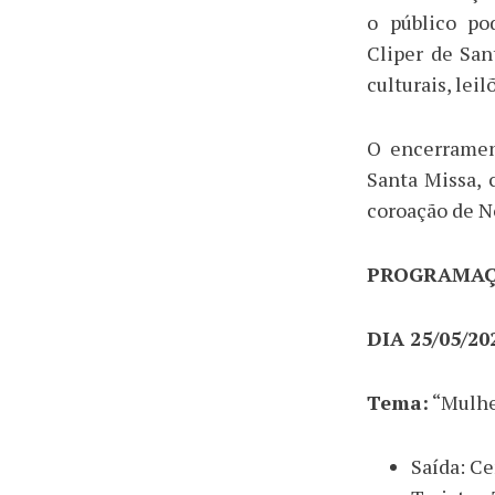
o público po
Cliper de San
culturais, lei
O encerramen
Santa Missa, 
coroação de N
PROGRAMAÇÃ
DIA 25/05/2
Tema:
“Mulher
Saída: C