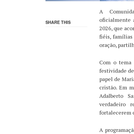
A Comunida
oficialmente
SHARE THIS
2026, que aco
fiéis, famíli
oração, partil
Com o tema “
festividade de
papel de Mar
cristão. Em 
Adalberto S
verdadeiro r
fortalecerem 
A programaçã