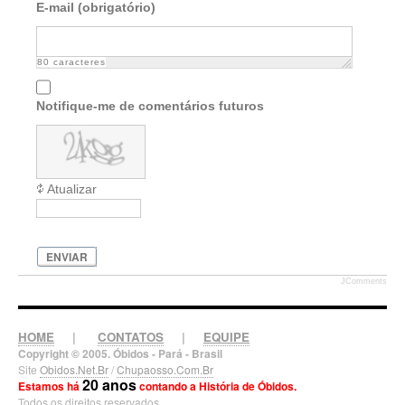
E-mail (obrigatório)
80
caracteres
Notifique-me de comentários futuros
Atualizar
ENVIAR
JComments
HOME
|
CONTATOS
|
EQUIPE
Copyright © 2005. Óbidos - Pará - Brasil
Site
Obidos.Net.Br
/
Chupaosso.Com.Br
20 anos
Estamos há
contando a História de Óbidos.
Todos os direitos reservados.