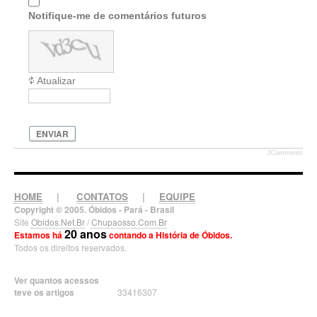
Notifique-me de comentários futuros
Atualizar
ENVIAR
JComments
HOME
|
CONTATOS
|
EQUIPE
Copyright © 2005. Óbidos - Pará - Brasil
Site
Obidos.Net.Br
/
Chupaosso.Com.Br
20 anos
Estamos há
contando a História de Óbidos.
Todos os direitos reservados.
Ver quantos acessos
teve os artigos
33416307