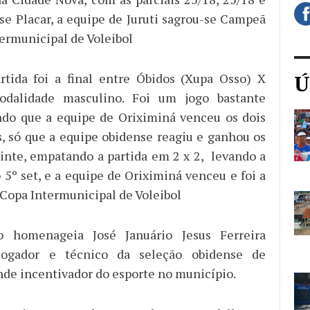
se Placar, a equipe de Juruti sagrou-se Campeã
termunicipal de Voleibol
rtida foi a final entre Óbidos (Xupa Osso) X
Ú
odalidade masculino. Foi um jogo bastante
ndo que a equipe de Oriximiná venceu os dois
s, só que a equipe obidense reagiu e ganhou os
uinte, empatando a partida em 2 x 2, levando a
 5º set, e a equipe de Oriximiná venceu e foi a
Copa Intermunicipal de Voleibol
 homenageia José Januário Jesus Ferreira
-jogador e técnico da seleção obidense de
ande incentivador do esporte no município.