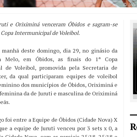
ruti e Oriximiná venceram Óbidos e sagram-se
Copa Intermunicipal de Voleibol.
 manhã deste domingo, dia 29, no ginásio da
on Melo, em Óbidos, as finais do 1ª Copa
al de Voleibol, promovida pela Secretaria de
er, da qual participaram equipes de voleibol
eminino dos municípios de Óbidos, Oriximiná e
 feminina da de Juruti e masculina de Oriximiná
eãs.
go foi entre a Equipe de Óbidos (Cidade Nova) X
R
que a equipe de Juruti venceu por 3 sets x 0, a
da Cidade Nova, com as parciais 25/18, 25/18 e