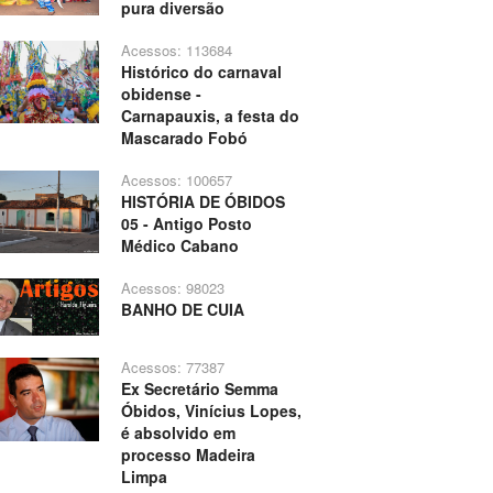
pura diversão
Acessos: 113684
Histórico do carnaval
obidense -
Carnapauxis, a festa do
Mascarado Fobó
Acessos: 100657
HISTÓRIA DE ÓBIDOS
05 - Antigo Posto
Médico Cabano
Acessos: 98023
BANHO DE CUIA
Acessos: 77387
Ex Secretário Semma
Óbidos, Vinícius Lopes,
é absolvido em
processo Madeira
Limpa