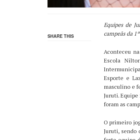
Equipes de Ju
campeãs da 1ª 
SHARE THIS
Aconteceu na
Escola Nilt
Intermunicip
Esporte e Laz
masculino e f
Juruti. Equipe
foram as camp
O primeiro jo
Juruti, sendo 
forte equipe 