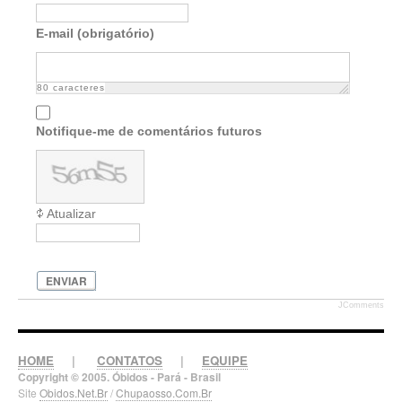
E-mail (obrigatório)
80
caracteres
Notifique-me de comentários futuros
Atualizar
ENVIAR
JComments
HOME
|
CONTATOS
|
EQUIPE
Copyright © 2005. Óbidos - Pará - Brasil
Site
Obidos.Net.Br
/
Chupaosso.Com.Br