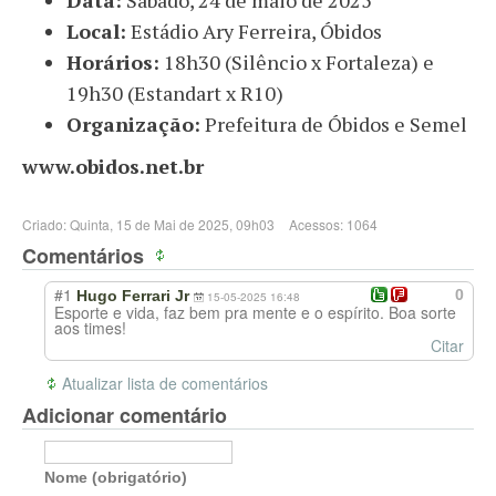
Data:
Sábado, 24 de maio de 2025
Local:
Estádio Ary Ferreira, Óbidos
Horários:
18h30 (Silêncio x Fortaleza) e
19h30 (Estandart x R10)
Organização:
Prefeitura de Óbidos e Semel
www.obidos.net.br
Criado: Quinta, 15 de Mai de 2025, 09h03
Acessos: 1064
Comentários
#1
0
Hugo Ferrari Jr
15-05-2025 16:48
Esporte e vida, faz bem pra mente e o espírito. Boa sorte
aos times!
Citar
Atualizar lista de comentários
Adicionar comentário
Nome (obrigatório)