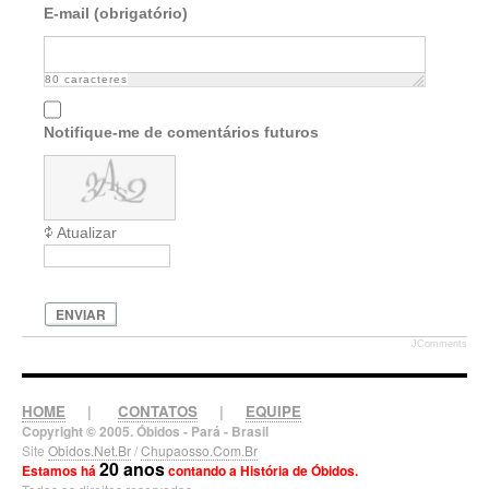
E-mail (obrigatório)
80
caracteres
Notifique-me de comentários futuros
Atualizar
ENVIAR
JComments
HOME
|
CONTATOS
|
EQUIPE
Copyright © 2005. Óbidos - Pará - Brasil
Site
Obidos.Net.Br
/
Chupaosso.Com.Br
20 anos
Estamos há
contando a História de Óbidos.