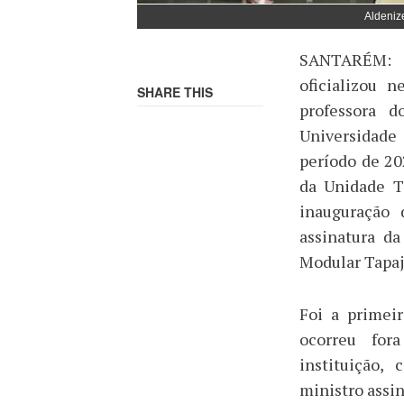
Aldenize
SANTARÉM: O
oficializou 
SHARE THIS
professora d
Universidade
período de 20
da Unidade T
inauguração
assinatura d
Modular Tapaj
Foi a primei
ocorreu fora
instituição,
ministro assi