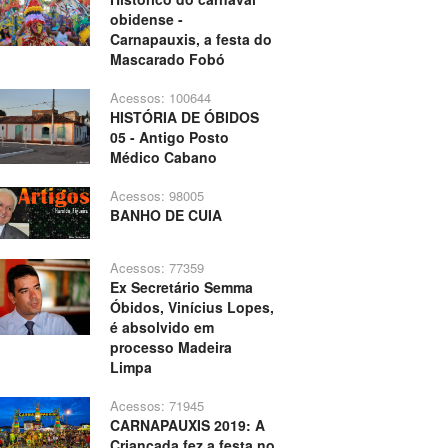
obidense -
Carnapauxis, a festa do
Mascarado Fobó
Acessos: 100644
HISTÓRIA DE ÓBIDOS
05 - Antigo Posto
Médico Cabano
Acessos: 98005
BANHO DE CUIA
Acessos: 77359
Ex Secretário Semma
Óbidos, Vinícius Lopes,
é absolvido em
processo Madeira
Limpa
Acessos: 71945
CARNAPAUXIS 2019: A
Criançada fez a festa no