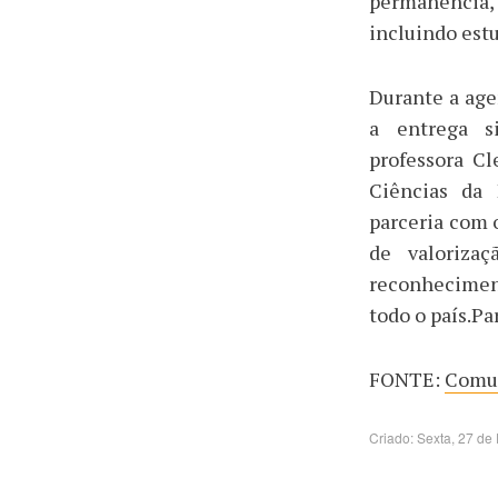
permanência, 
incluindo est
Durante a ag
a entrega s
professora Cl
Ciências da
parceria com o
de valorizaç
reconhecimen
todo o país.Pa
FONTE:
Comu
Criado: Sexta, 27 de