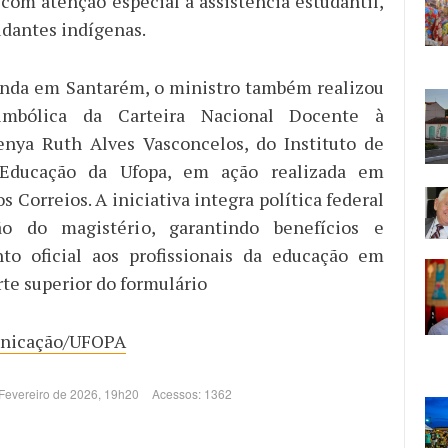
com atenção especial à assistência estudantil,
udantes indígenas.
enda em Santarém, o ministro também realizou
imbólica da Carteira Nacional Docente à
enya Ruth Alves Vasconcelos, do Instituto de
 Educação da Ufopa, em ação realizada em
s Correios. A iniciativa integra política federal
ão do magistério, garantindo benefícios e
to oficial aos profissionais da educação em
rte superior do formulário
nicação/UFOPA
 Fevereiro de 2026, 19h20
Acessos: 1362