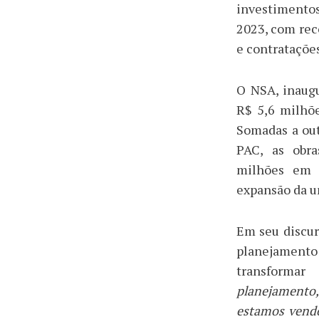
investimento
2023, com rec
e contratações
O NSA, inaug
R$ 5,6 milhõe
Somadas a ou
PAC, as obra
milhões em i
expansão da u
Em seu discur
planejament
transformar
planejamento,
estamos vendo