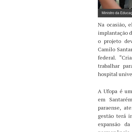
Ministro da Educa
Na ocasião, 
implantação d
o projeto de
Camilo Santan
federal. “C
trabalhar pa
hospital unive
A Ufopa é um
em Santarém
paraense, at
gestão terá i
expansão da 