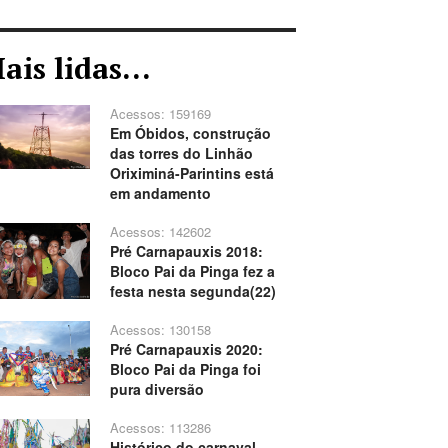
ais lidas...
Acessos: 159169
Em Óbidos, construção
das torres do Linhão
Oriximiná-Parintins está
em andamento
Acessos: 142602
Pré Carnapauxis 2018:
Bloco Pai da Pinga fez a
festa nesta segunda(22)
Acessos: 130158
Pré Carnapauxis 2020:
Bloco Pai da Pinga foi
pura diversão
Acessos: 113286
Histórico do carnaval