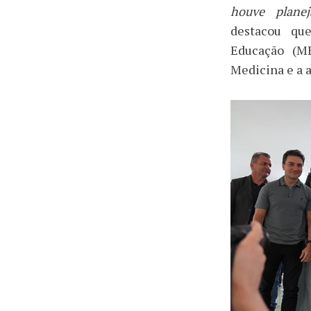
houve plane
destacou qu
Educação (M
Medicina e a a