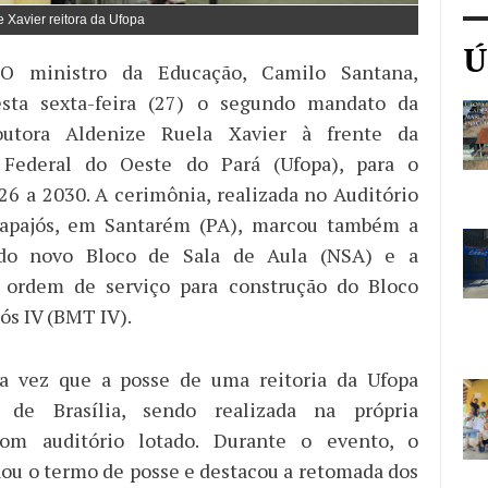
 Xavier reitora da Ufopa
Ú
 ministro da Educação, Camilo Santana,
nesta sexta-feira (27) o segundo mandato da
outora Aldenize Ruela Xavier à frente da
 Federal do Oeste do Pará (Ufopa), para o
26 a 2030. A cerimônia, realizada no Auditório
apajós, em Santarém (PA), marcou também a
 do novo Bloco de Sala de Aula (NSA) e a
a ordem de serviço para construção do Bloco
ós IV (BMT IV).
ra vez que a posse de uma reitoria da Ufopa
 de Brasília, sendo realizada na própria
 com auditório lotado. Durante o evento, o
nou o termo de posse e destacou a retomada dos