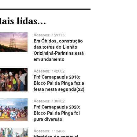
ais lidas...
Acessos: 159175
Em Óbidos, construção
das torres do Linhão
Oriximiná-Parintins está
em andamento
Acessos: 142602
Pré Carnapauxis 2018:
Bloco Pai da Pinga fez a
festa nesta segunda(22)
Acessos: 130162
Pré Carnapauxis 2020:
Bloco Pai da Pinga foi
pura diversão
Acessos: 113406
Histórico do carnaval