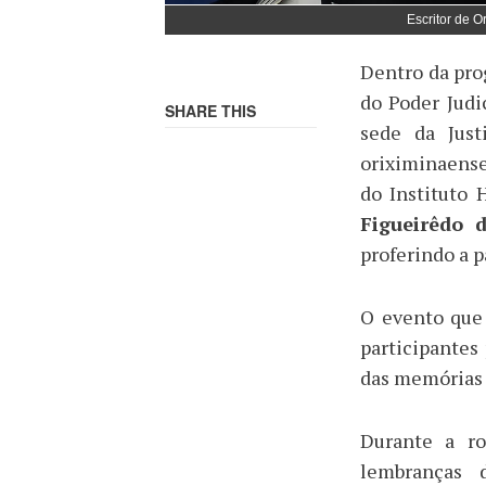
Escritor de O
Dentro da pr
do Poder Judi
SHARE THIS
sede da Just
oriximinaens
do Instituto 
Figueirêdo d
proferindo a 
O evento que
participantes
das memórias
Durante a ro
lembranças 