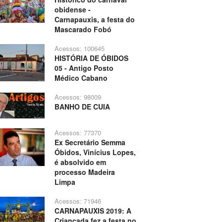
obidense -
Carnapauxis, a festa do
Mascarado Fobó
Acessos: 100645
HISTÓRIA DE ÓBIDOS
05 - Antigo Posto
Médico Cabano
Acessos: 98009
BANHO DE CUIA
Acessos: 77370
Ex Secretário Semma
Óbidos, Vinícius Lopes,
é absolvido em
processo Madeira
Limpa
Acessos: 71946
CARNAPAUXIS 2019: A
Criançada fez a festa no