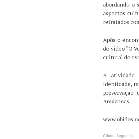
abordando o s
aspectos cult
retratados co
Após o encont
do vídeo “O V
cultural do ev
A atividade
identidade, m
preservação 
Amazonas.
www.obidos.ne
Criado: Segunda, 11