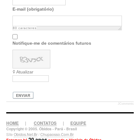
E-mail (obrigatório)
80
caracteres
Notifique-me de comentários futuros
Atualizar
ENVIAR
JComments
HOME
|
CONTATOS
|
EQUIPE
Copyright © 2005. Óbidos - Pará - Brasil
Site
Obidos.Net.Br
/
Chupaosso.Com.Br
20 anos