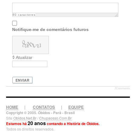
80
caracteres
Notifique-me de comentários futuros
Atualizar
ENVIAR
JComments
HOME
|
CONTATOS
|
EQUIPE
Copyright © 2005. Óbidos - Pará - Brasil
Site
Obidos.Net.Br
/
Chupaosso.Com.Br
20 anos
Estamos há
contando a História de Óbidos.
Todos os direitos reservados.