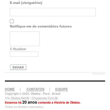
E-mail (obrigatório)
Notifique-me de comentários futuros
Atualizar
ENVIAR
JComments
HOME
|
CONTATOS
|
EQUIPE
Copyright © 2005. Óbidos - Pará - Brasil
Site
Obidos.Net.Br
/
Chupaosso.Com.Br
20 anos
Estamos há
contando a História de Óbidos.
Todos os direitos reservados.