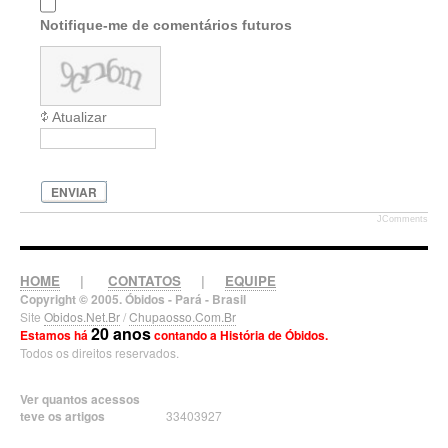
Notifique-me de comentários futuros
Atualizar
ENVIAR
JComments
HOME
|
CONTATOS
|
EQUIPE
Copyright © 2005. Óbidos - Pará - Brasil
Site
Obidos.Net.Br
/
Chupaosso.Com.Br
20 anos
Estamos há
contando a História de Óbidos.
Todos os direitos reservados.
Ver quantos acessos
teve os artigos
33403927