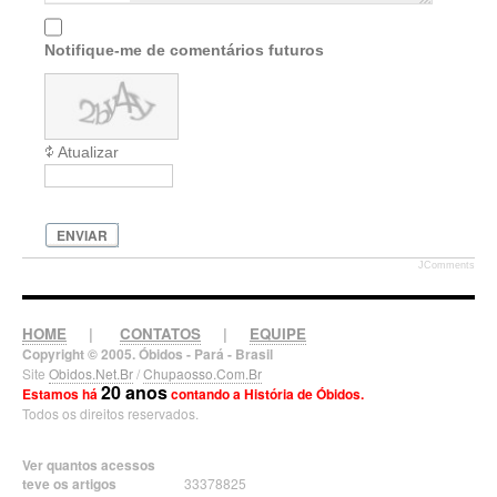
Notifique-me de comentários futuros
Atualizar
ENVIAR
JComments
HOME
|
CONTATOS
|
EQUIPE
Copyright © 2005. Óbidos - Pará - Brasil
Site
Obidos.Net.Br
/
Chupaosso.Com.Br
20 anos
Estamos há
contando a História de Óbidos.
Todos os direitos reservados.
Ver quantos acessos
teve os artigos
33378825