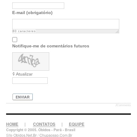
E-mail (obrigatório)
80
caracteres
Notifique-me de comentários futuros
Atualizar
ENVIAR
JComments
HOME
|
CONTATOS
|
EQUIPE
Copyright © 2005. Óbidos - Pará - Brasil
Site
Obidos.Net.Br
/
Chupaosso.Com.Br