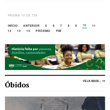
PÁGINA 10 DE 754
10
INÍCIO
ANTERIOR
5
6
7
8
9
11
12
13
14
PRÓXIMO
FIM
VEJA MAIS...
Óbidos